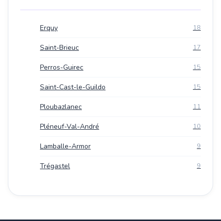
Erquy
18
Saint-Brieuc
17
Perros-Guirec
15
Saint-Cast-le-Guildo
15
Ploubazlanec
11
Pléneuf-Val-André
10
Lamballe-Armor
9
Trégastel
9