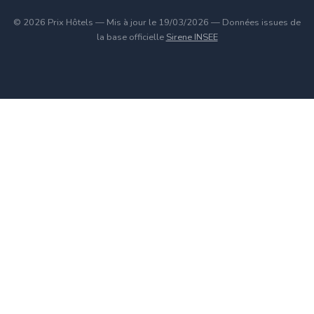
© 2026 Prix Hôtels — Mis à jour le 19/03/2026 — Données issues de
la base officielle
Sirene INSEE