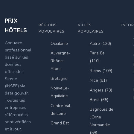
PRIX
RÉGIONS
VILLES
INFO
HÔTELS
POPULAIRES
POPULAIRES
Annuaire
Occitanie
Autre (120)
professionnel
Auvergne-
Paris 8e
basé sur les
Rhône-
(110)
données
Alpes
Reims (109)
officielles
Bretagne
Sirene
Nice (81)
(INSEE) via
Nouvelle-
Angers (73)
data.gouv.fr.
Aquitaine
Brest (65)
Toutes les
Centre-Val
entreprises
Bagnoles de
de Loire
référencées
l'Orne
sont vérifiées
Grand Est
Normandie
et à jour.
(59)