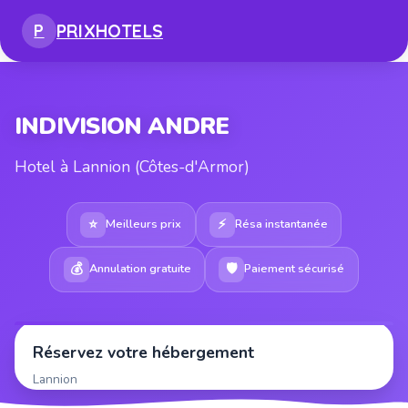
PRIX
HOTELS
P
INDIVISION ANDRE
Hotel à Lannion (Côtes-d'Armor)
⭐
⚡
Meilleurs prix
Résa instantanée
💰
🛡
Annulation gratuite
Paiement sécurisé
Réservez votre hébergement
Lannion