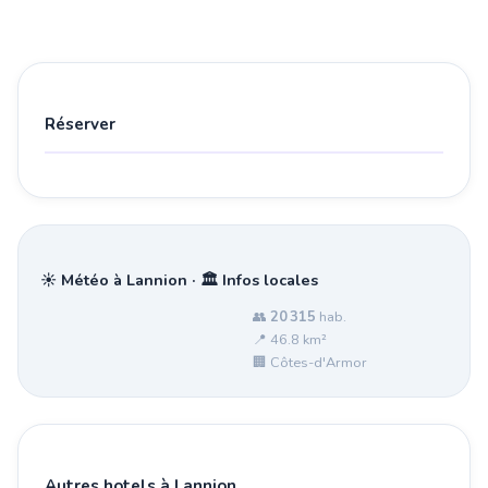
Réserver
☀️ Météo à Lannion · 🏛️ Infos locales
👥
20 315
hab.
📍 46.8 km²
🏢 Côtes-d'Armor
Autres hotels à Lannion