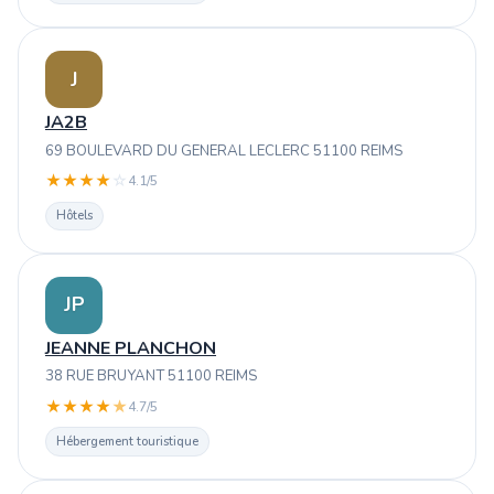
J
JA2B
69 BOULEVARD DU GENERAL LECLERC 51100 REIMS
★
★
★
★
☆
4.1/5
Hôtels
JP
JEANNE PLANCHON
38 RUE BRUYANT 51100 REIMS
★
★
★
★
★
4.7/5
Hébergement touristique