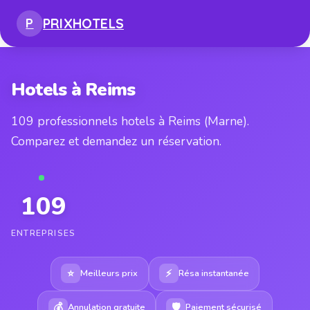
PRIX
HOTELS
P
Hotels à Reims
109 professionnels hotels à Reims (Marne).
Comparez et demandez un réservation.
109
ENTREPRISES
⭐
⚡
Meilleurs prix
Résa instantanée
💰
🛡
Annulation gratuite
Paiement sécurisé