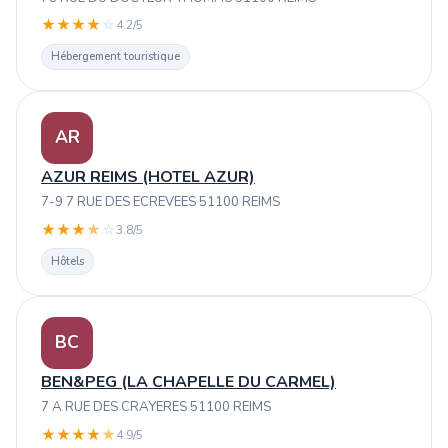
★
★
★
★
☆
4.2/5
Hébergement touristique
AR
AZUR REIMS (HOTEL AZUR)
7-9 7 RUE DES ECREVEES 51100 REIMS
★
★
★
★
☆
3.8/5
Hôtels
BC
BEN&PEG (LA CHAPELLE DU CARMEL)
7 A RUE DES CRAYERES 51100 REIMS
★
★
★
★
★
4.9/5