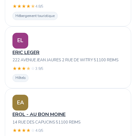
★
★
★
★
★
4.8/5
Hébergement touristique
EL
ERIC LEGER
222 AVENUE JEAN JAURES 2 RUE DE WITRY 51100 REIMS
★
★
★
★
☆
3.9/5
Hôtels
EA
EROL - AU BON MOINE
14 RUE DES CAPUCINS 51100 REIMS
★
★
★
★
☆
4.0/5