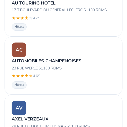
AU TOURING HOTEL
17 T BOULEVARD DU GENERAL LECLERC 51100 REIMS
★
★
★
★
☆
4.2/5
Hôtels
AC
AUTOMOBILES CHAMPENOISES
23 RUE WERLE 51100 REIMS
★
★
★
★
★
4.6/5
Hôtels
AV
AXEL VERZEAUX
78 RUE DU DOCTEUR THOMAS 51100 REIMS