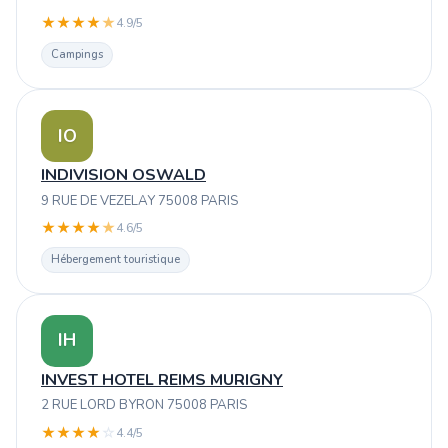
★
★
★
★
★
4.9/5
Campings
IO
INDIVISION OSWALD
9 RUE DE VEZELAY 75008 PARIS
★
★
★
★
★
4.6/5
Hébergement touristique
IH
INVEST HOTEL REIMS MURIGNY
2 RUE LORD BYRON 75008 PARIS
★
★
★
★
☆
4.4/5