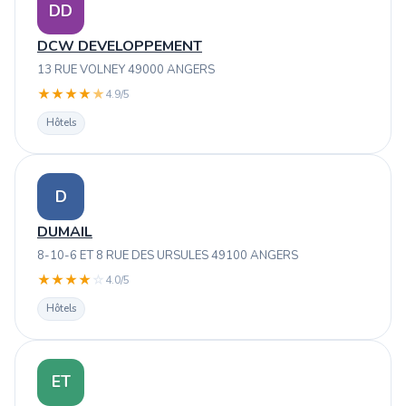
DD
DCW DEVELOPPEMENT
13 RUE VOLNEY 49000 ANGERS
★
★
★
★
★
4.9/5
Hôtels
D
DUMAIL
8-10-6 ET 8 RUE DES URSULES 49100 ANGERS
★
★
★
★
☆
4.0/5
Hôtels
ET