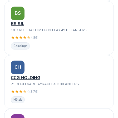
BS
BS SJL
18 B RUE JOACHIM DU BELLAY 49100 ANGERS
★
★
★
★
★
4.8/5
Campings
CH
CCG HOLDING
21 BOULEVARD AYRAULT 49100 ANGERS
★
★
★
★
☆
3.7/5
Hôtels