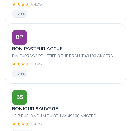
★
★
★
★
★
4.7/5
Hôtels
BP
BON PASTEUR ACCUEIL
R M EUPRASIE PELLETIER 3 RUE BRAULT 49100 ANGERS
★
★
★
★
☆
3.8/5
Hôtels
BS
BONJOUR SAUVAGE
18 B RUE JOACHIM DU BELLAY 49100 ANGERS
★
★
★
★
☆
4.1/5