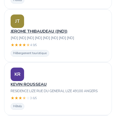
Hôtels
JT
JEROME THIBAUDEAU ([ND])
[ND] [ND] [ND] [ND] [ND] [ND] [ND] [ND]
★
★
★
★
★
4.9/5
Hébergement touristique
KR
KEVIN ROUSSEAU
RESIDENCE LIZE RUE DU GENERAL LIZE 49100 ANGERS
★
★
★
★
☆
3.6/5
Hôtels