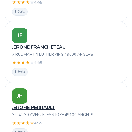
★
★
★
★
☆
4.4/5
Hôtels
JF
JEROME FRANCHETEAU
7 RUE MARTIN LUTHER KING 49000 ANGERS
★
★
★
★
☆
4.4/5
Hôtels
JP
JEROME PERRAULT
39-41 39 AVENUE JEAN JOXE 49100 ANGERS
★
★
★
★
★
4.9/5