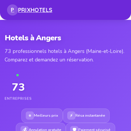
PRIX
HOTELS
P
Hotels à Angers
73 professionnels hotels à Angers (Maine-et-Loire).
Comparez et demandez un réservation.
73
ENTREPRISES
⭐
⚡
Meilleurs prix
Résa instantanée
💰
🛡
Annulation gratuite
Paiement sécurisé