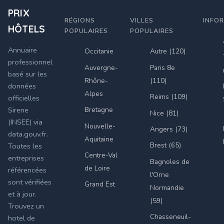
PRIX
RÉGIONS
VILLES
INFO
HÔTELS
POPULAIRES
POPULAIRES
Annuaire
Occitanie
Autre (120)
professionnel
Auvergne-
Paris 8e
basé sur les
Rhône-
(110)
données
Alpes
Reims (109)
officielles
Bretagne
Sirene
Nice (81)
(INSEE) via
Nouvelle-
Angers (73)
data.gouv.fr.
Aquitaine
Brest (65)
Toutes les
Centre-Val
entreprises
Bagnoles de
de Loire
référencées
l'Orne
sont vérifiées
Grand Est
Normandie
et à jour.
(59)
Trouvez un
Chasseneuil-
hotel de