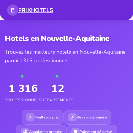
PRIX
HOTELS
P
Hotels en Nouvelle-Aquitaine
Trouvez les meilleurs hotels en Nouvelle-Aquitaine
parmi 1316 professionnels.
1 316
12
PROFESSIONNELS
DÉPARTEMENTS
⭐
⚡
Meilleurs prix
Résa instantanée
💰
🛡
Annulation gratuite
Paiement sécurisé