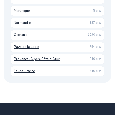
Martinique
8 pros
Normandie
837 pros
Occitanie
1690 pros
Pays de la Loire
754 pros
Provence-Alpes-Côte d'Azur
840 pros
Île-de-France
746 pros