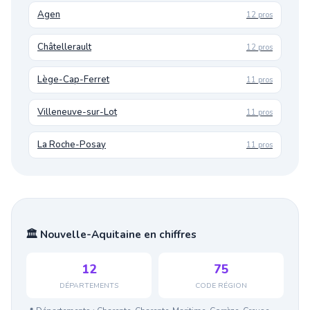
Agen
12 pros
Châtellerault
12 pros
Lège-Cap-Ferret
11 pros
Villeneuve-sur-Lot
11 pros
La Roche-Posay
11 pros
🏛️ Nouvelle-Aquitaine en chiffres
12
75
DÉPARTEMENTS
CODE RÉGION