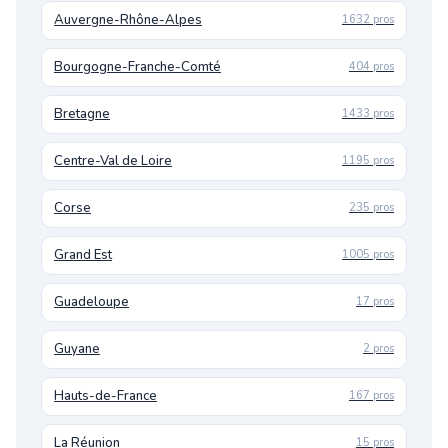
Auvergne-Rhône-Alpes
1632 pros
Bourgogne-Franche-Comté
404 pros
Bretagne
1433 pros
Centre-Val de Loire
1195 pros
Corse
235 pros
Grand Est
1005 pros
Guadeloupe
17 pros
Guyane
2 pros
Hauts-de-France
167 pros
La Réunion
15 pros