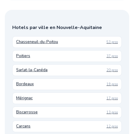
Hotels par ville en Nouvelle-Aquitaine
Chasseneuil-du-Poitou
53 pros
Poitiers
37 pros
Sarlat-la-Canéda
20 pros
Bordeaux
19 pros
Mérignac
17 pros
Biscarrosse
13 pros
Carcans
12 pros