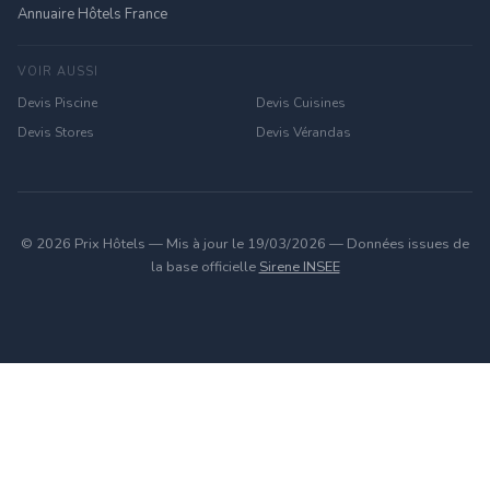
Annuaire Hôtels France
VOIR AUSSI
Devis Piscine
Devis Cuisines
Devis Stores
Devis Vérandas
© 2026 Prix Hôtels — Mis à jour le 19/03/2026 — Données issues de
la base officielle
Sirene INSEE