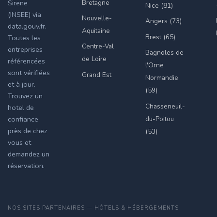
Bretagne
Sirene
Nice (81)
(INSEE) via
Nouvelle-
Angers (73)
data.gouv.fr.
Aquitaine
Brest (65)
Toutes les
Centre-Val
entreprises
Bagnoles de
de Loire
référencées
l'Orne
sont vérifiées
Grand Est
Normandie
et à jour.
(59)
Trouvez un
Chasseneuil-
hotel de
du-Poitou
confiance
près de chez
(53)
vous et
demandez un
réservation.
NOS SITES PARTENAIRES — HÔTELS & HÉBERGEMENTS