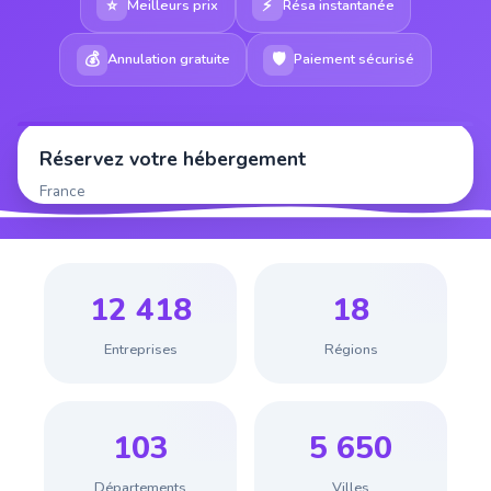
⭐
⚡
Meilleurs prix
Résa instantanée
💰
🛡
Annulation gratuite
Paiement sécurisé
Réservez votre hébergement
France
12 418
18
Entreprises
Régions
103
5 650
Départements
Villes