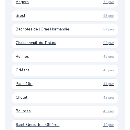
Angers
73 pros
Brest
65 pros
Bagnoles de l'Orne Normandie
59 pros
Chasseneuil-du-Poitou
53 pros
Rennes
46 pros
Orléans
46 pros
Paris 16e
44 pros
Cholet
43 pros
Bourges
43 pros
Saint-Genis-les-Ollières
40 pros