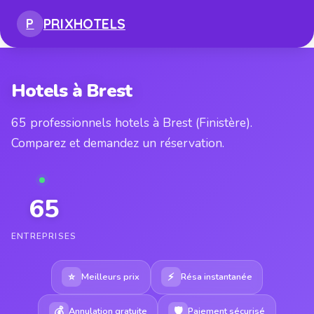
PRIX
HOTELS
P
Hotels à Brest
65 professionnels hotels à Brest (Finistère).
Comparez et demandez un réservation.
65
ENTREPRISES
⭐
⚡
Meilleurs prix
Résa instantanée
💰
🛡
Annulation gratuite
Paiement sécurisé