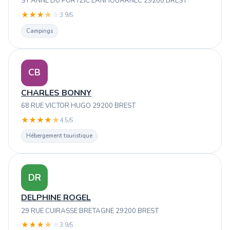
ST ANNE DU PORTZIC LANHOUARNEC 29200 BREST
★
★
★
★
☆
3.9/5
Campings
CB
CHARLES BONNY
68 RUE VICTOR HUGO 29200 BREST
★
★
★
★
★
4.5/5
Hébergement touristique
DR
DELPHINE ROGEL
29 RUE CUIRASSE BRETAGNE 29200 BREST
★
★
★
★
☆
3.9/5