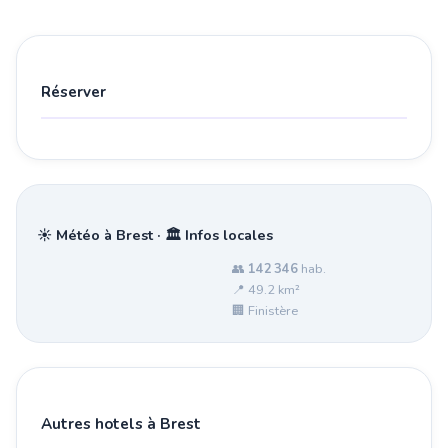
Réserver
☀️ Météo à Brest · 🏛️ Infos locales
👥
142 346
hab.
📍 49.2 km²
🏢 Finistère
Autres hotels à Brest