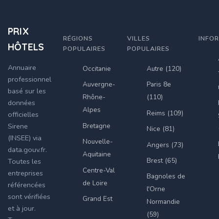
PRIX
RÉGIONS
VILLES
INFO
HÔTELS
POPULAIRES
POPULAIRES
Annuaire
Occitanie
Autre (120)
professionnel
Auvergne-
Paris 8e
basé sur les
Rhône-
(110)
données
Alpes
Reims (109)
officielles
Bretagne
Sirene
Nice (81)
(INSEE) via
Nouvelle-
Angers (73)
data.gouv.fr.
Aquitaine
Brest (65)
Toutes les
Centre-Val
entreprises
Bagnoles de
de Loire
référencées
l'Orne
sont vérifiées
Grand Est
Normandie
et à jour.
(59)