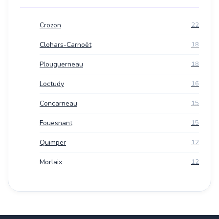
Crozon
22
Clohars-Carnoët
18
Plouguerneau
18
Loctudy
16
Concarneau
15
Fouesnant
15
Quimper
12
Morlaix
12