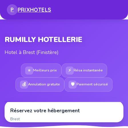
PRIX
HOTELS
P
RUMILLY HOTELLERIE
Hotel à Brest (Finistère)
⭐
⚡
Meilleurs prix
Résa instantanée
💰
🛡
Annulation gratuite
Paiement sécurisé
Réservez votre hébergement
Brest