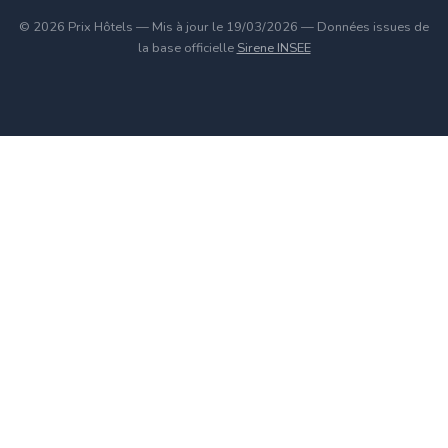
© 2026 Prix Hôtels — Mis à jour le 19/03/2026 — Données issues de
la base officielle
Sirene INSEE