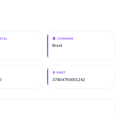
STAL
🏛️ COMMUNE
Brest
📄 SIRET
0
37804750001242