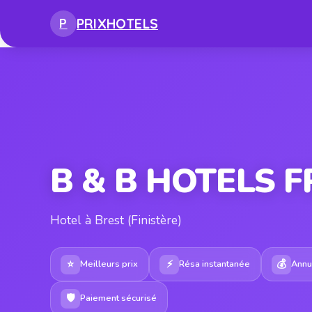
PRIX
HOTELS
P
B & B HOTELS 
Hotel à Brest (Finistère)
⭐
⚡
💰
Meilleurs prix
Résa instantanée
Annul
🛡
Paiement sécurisé