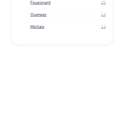
Fouesnant
15
Quimper
12
Morlaix
12