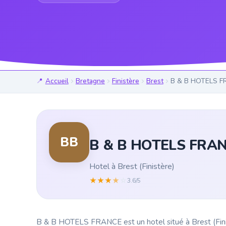
Accueil
Bretagne
Finistère
Brest
B & B HOTELS 
BB
B & B HOTELS FRA
Hotel à Brest (Finistère)
★
★
★
★
☆
3.6/5
B & B HOTELS FRANCE est un hotel situé à Brest (Finistè