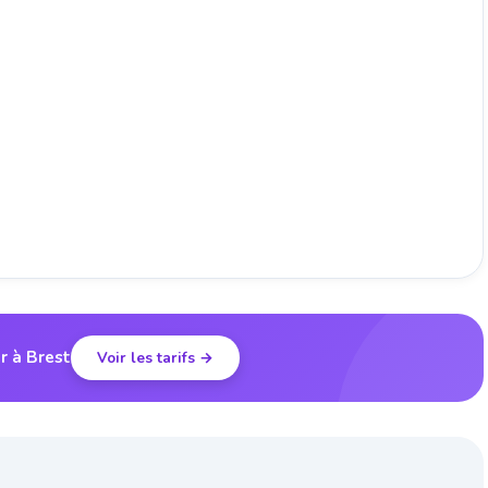
r à Brest
Voir les tarifs →