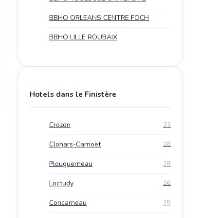
BBHO ORLEANS CENTRE FOCH
BBHO LILLE ROUBAIX
Hotels dans le Finistère
Crozon
22
Clohars-Carnoët
18
Plouguerneau
18
Loctudy
16
Concarneau
15