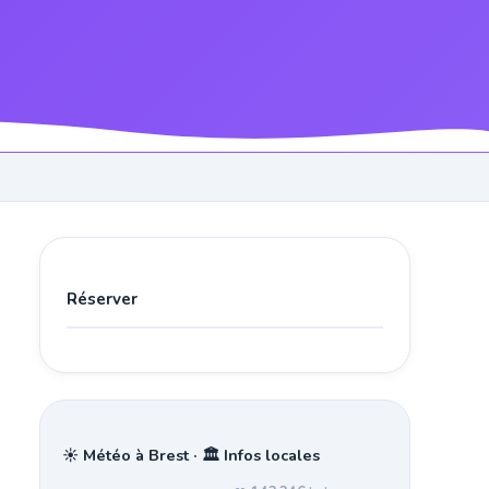
Réserver
☀️ Météo à Brest · 🏛️ Infos locales