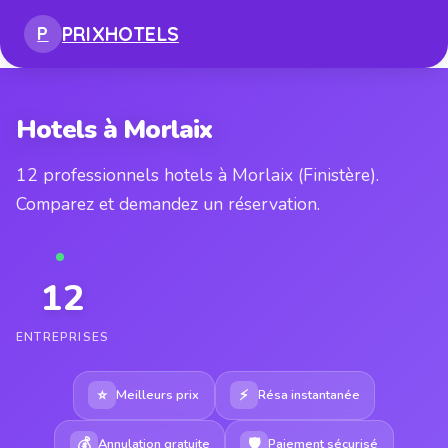
PRIX
HOTELS
P
Hotels à Morlaix
12 professionnels hotels à Morlaix (Finistère).
Comparez et demandez un réservation.
12
ENTREPRISES
⭐
⚡
Meilleurs prix
Résa instantanée
💰
🛡
Annulation gratuite
Paiement sécurisé