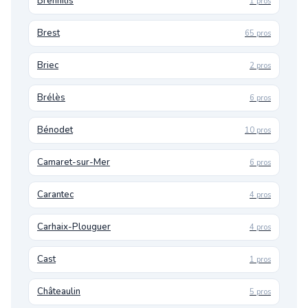
Brennilis
1 pros
Brest
65 pros
Briec
2 pros
Brélès
6 pros
Bénodet
10 pros
Camaret-sur-Mer
6 pros
Carantec
4 pros
Carhaix-Plouguer
4 pros
Cast
1 pros
Châteaulin
5 pros