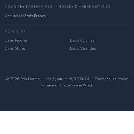
NOS SITES PARTENAIRES — HÔTELS & HÉBERGEMENTS
Annuaire Hôtels France
VOIR AUSSI
Devis Piscine
Devis Cuisines
Devis Stores
Devis Vérandas
© 2026 Prix Hôtels — Mis à jour le 19/03/2026 — Données issues de
la base officielle
Sirene INSEE