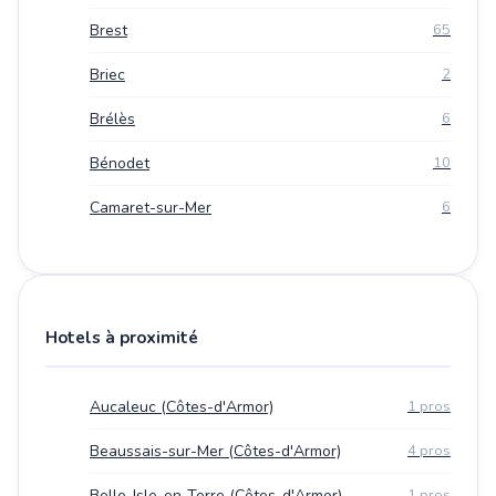
Brest
65
Briec
2
Brélès
6
Bénodet
10
Camaret-sur-Mer
6
Hotels à proximité
Aucaleuc (Côtes-d'Armor)
1 pros
Beaussais-sur-Mer (Côtes-d'Armor)
4 pros
Belle-Isle-en-Terre (Côtes-d'Armor)
1 pros