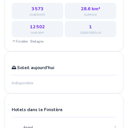
3 573
28.6 km²
HABITANTS
SURFACE
12 502
1
HAB./KM²
CODES POSTAUX
📍 Finistère · Bretagne
🌅 Soleil aujourd'hui
Indisponible
Hotels dans le Finistère
Argol
2