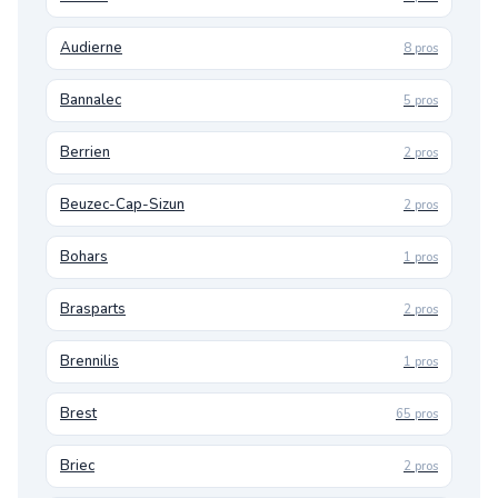
Audierne
8 pros
Bannalec
5 pros
Berrien
2 pros
Beuzec-Cap-Sizun
2 pros
Bohars
1 pros
Brasparts
2 pros
Brennilis
1 pros
Brest
65 pros
Briec
2 pros