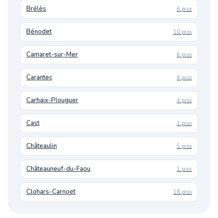
Brélès
6 pros
Bénodet
10 pros
Camaret-sur-Mer
6 pros
Carantec
4 pros
Carhaix-Plouguer
4 pros
Cast
1 pros
Châteaulin
5 pros
Châteauneuf-du-Faou
1 pros
Clohars-Carnoët
18 pros