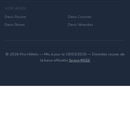
VOIR AUSSI
Devis Piscine
Devis Cuisines
Devis Stores
Devis Vérandas
© 2026 Prix Hôtels — Mis à jour le 19/03/2026 — Données issues de
la base officielle
Sirene INSEE