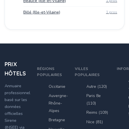
Beaucé (Ille-et-Vilaine)
1 pros
Billé (Ille-et-Vilaine)
1 pros
PRIX
RÉGIONS
VILLES
INFO
HÔTELS
POPULAIRES
POPULAIRES
Annuaire
Occitanie
Autre (120)
professionnel
Auvergne-
Paris 8e
basé sur les
Rhône-
(110)
données
Alpes
Reims (109)
officielles
Bretagne
Sirene
Nice (81)
(INSEE) via