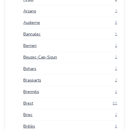
Arzano
3
Audierne
8
Bannalec
5
Berrien
2
Beuzec-Cap-Sizun
2
Bohars
1
Brasparts
2
Brennilis
1
Brest
65
Briec
2
Brélès
6