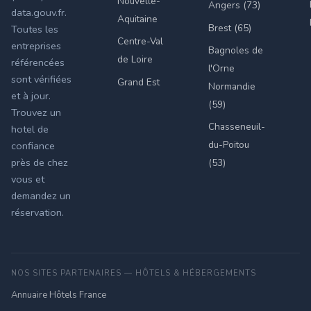
Nouvelle-
Angers (73)
data.gouv.fr.
Aquitaine
Brest (65)
Toutes les
Centre-Val
entreprises
Bagnoles de
de Loire
référencées
l'Orne
sont vérifiées
Grand Est
Normandie
et à jour.
(59)
Trouvez un
Chasseneuil-
hotel de
du-Poitou
confiance
près de chez
(53)
vous et
demandez un
réservation.
NOS SITES PARTENAIRES — HÔTELS & HÉBERGEMENTS
Annuaire Hôtels France