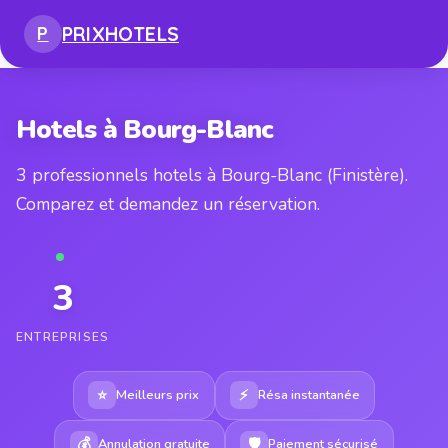
PRIX
HOTELS
P
Hotels à Bourg-Blanc
3 professionnels hotels à Bourg-Blanc (Finistère).
Comparez et demandez un réservation.
3
ENTREPRISES
⭐
⚡
Meilleurs prix
Résa instantanée
💰
🛡
Annulation gratuite
Paiement sécurisé