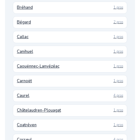
Bréhand
1 pros
Bégard
2 pros
Callac
1 pros
Canihuel
1 pros
Caouënnec-Lanvézéac
1 pros
Carnoët
1 pros
Caurel
4 pros
Châtelaudren-Plouagat
1 pros
Coatréven
1 pros
Corseul
4 pros