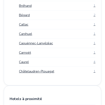
Bréhand
1
Bégard
2
Callac
1
Canihuel
1
Caouënnec-Lanvézéac
1
Carnoët
1
Caurel
4
Châtelaudren-Plouagat
1
Hotels à proximité