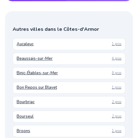
Autres villes dans le Côtes-d'Armor
Aucaleuc
1 pros
Beaussais-sur-Mer
4 pros
Binic-Étables-sur-Mer
9 pros
Bon Repos sur Blavet
1 pros
Bourbriac
2 pros
Bourseul
2 pros
Broons
1 pros