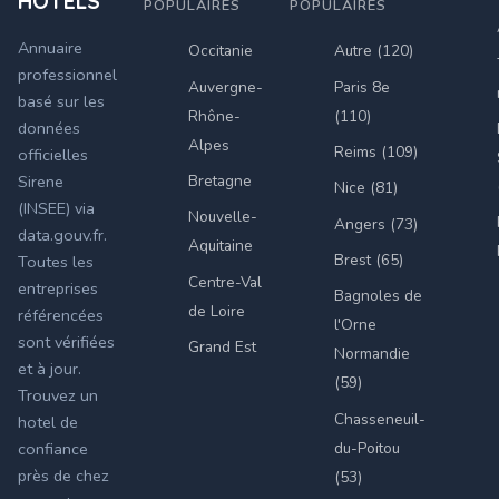
HÔTELS
POPULAIRES
POPULAIRES
Annuaire
Occitanie
Autre (120)
professionnel
Auvergne-
Paris 8e
basé sur les
Rhône-
(110)
données
Alpes
Reims (109)
officielles
Bretagne
Sirene
Nice (81)
(INSEE) via
Nouvelle-
Angers (73)
data.gouv.fr.
Aquitaine
Brest (65)
Toutes les
Centre-Val
entreprises
Bagnoles de
de Loire
référencées
l'Orne
sont vérifiées
Grand Est
Normandie
et à jour.
(59)
Trouvez un
Chasseneuil-
hotel de
du-Poitou
confiance
près de chez
(53)