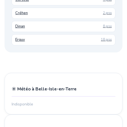
Créhen
2 pros
Dinan
8 pros
Erquy
18 pros
☀️ Météo à Belle-Isle-en-Terre
Indisponible