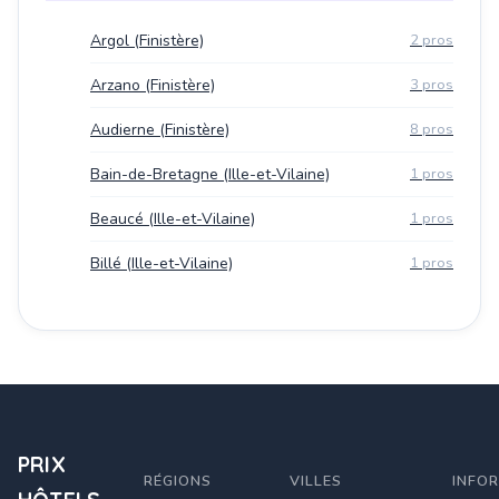
Argol (Finistère)
2 pros
Arzano (Finistère)
3 pros
Audierne (Finistère)
8 pros
Bain-de-Bretagne (Ille-et-Vilaine)
1 pros
Beaucé (Ille-et-Vilaine)
1 pros
Billé (Ille-et-Vilaine)
1 pros
PRIX
RÉGIONS
VILLES
INFO