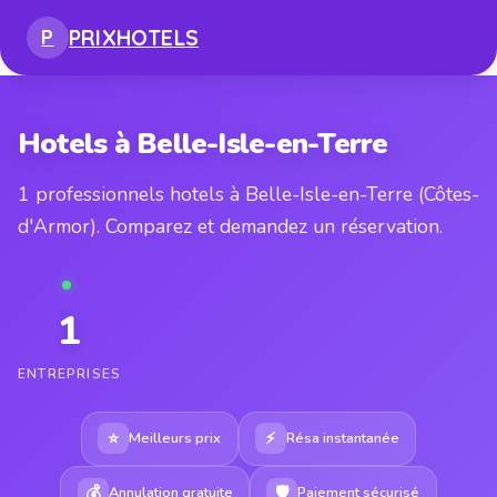
PRIX
HOTELS
P
Hotels à Belle-Isle-en-Terre
1 professionnels hotels à Belle-Isle-en-Terre (Côtes-
d'Armor). Comparez et demandez un réservation.
1
ENTREPRISES
⭐
⚡
Meilleurs prix
Résa instantanée
💰
🛡
Annulation gratuite
Paiement sécurisé