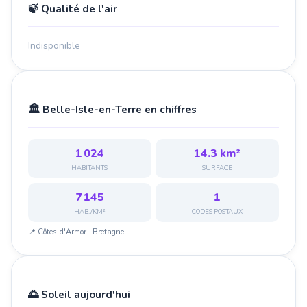
🍃 Qualité de l'air
Indisponible
🏛️ Belle-Isle-en-Terre en chiffres
1 024
14.3 km²
HABITANTS
SURFACE
7 145
1
HAB./KM²
CODES POSTAUX
📍 Côtes-d'Armor · Bretagne
🌅 Soleil aujourd'hui