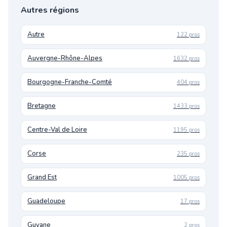
Autres régions
Autre
122 pros
Auvergne-Rhône-Alpes
1632 pros
Bourgogne-Franche-Comté
404 pros
Bretagne
1433 pros
Centre-Val de Loire
1195 pros
Corse
235 pros
Grand Est
1005 pros
Guadeloupe
17 pros
Guyane
2 pros