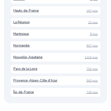
Hauts-de-France
167 pros
La Réunion
15 pros
Martinique
8 pros
Normandie
837 pros
Nouvelle-Aquitaine
1316 pros
Pays de la Loire
754 pros
Provence-Alpes-Côte d'Azur
840 pros
Île-de-France
746 pros