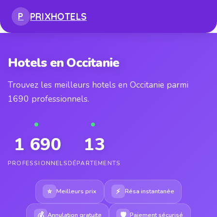
PRIX
HOTELS
P
Hotels en Occitanie
Trouvez les meilleurs hotels en Occitanie parmi
1690 professionnels.
1 690
13
PROFESSIONNELS
DÉPARTEMENTS
⭐
⚡
Meilleurs prix
Résa instantanée
💰
🛡
Annulation gratuite
Paiement sécurisé