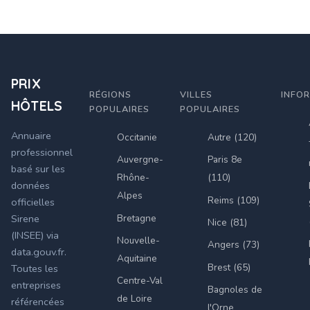
PRIX
RÉGIONS
VILLES
INFO
HÔTELS
POPULAIRES
POPULAIRES
Annuaire
Occitanie
Autre (120)
professionnel
Auvergne-
Paris 8e
basé sur les
Rhône-
(110)
données
Alpes
Reims (109)
officielles
Bretagne
Sirene
Nice (81)
(INSEE) via
Nouvelle-
Angers (73)
data.gouv.fr.
Aquitaine
Brest (65)
Toutes les
Centre-Val
entreprises
Bagnoles de
de Loire
référencées
l'Orne