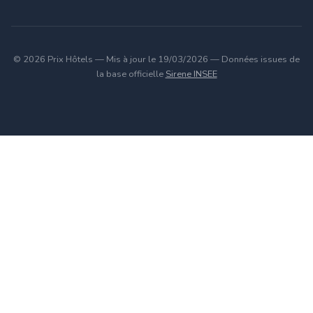
© 2026 Prix Hôtels — Mis à jour le 19/03/2026 — Données issues de
la base officielle
Sirene INSEE