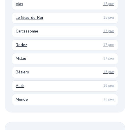
Vias
18 pros
Le Grau-du-Roi
18 pros
Carcassonne
17 pros
Rodez
17 pros
Millau
17 pros
Béziers
16 pros
Auch
16 pros
Mende
16 pros