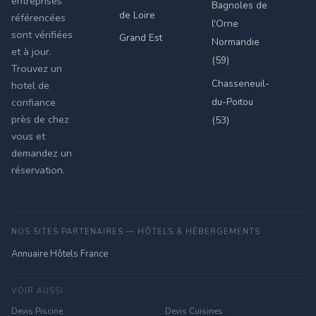
entreprises
Bagnoles de
de Loire
référencées
l'Orne
sont vérifiées
Grand Est
Normandie
et à jour.
(59)
Trouvez un
Chasseneuil-
hotel de
du-Poitou
confiance
près de chez
(53)
vous et
demandez un
réservation.
NOS SITES PARTENAIRES — HÔTELS & HÉBERGEMENTS
Annuaire Hôtels France
VOIR AUSSI
Devis Piscine
Devis Cuisines