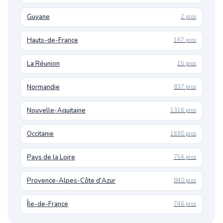
Guyane
2 pros
Hauts-de-France
167 pros
La Réunion
15 pros
Normandie
837 pros
Nouvelle-Aquitaine
1316 pros
Occitanie
1690 pros
Pays de la Loire
754 pros
Provence-Alpes-Côte d'Azur
840 pros
Île-de-France
746 pros