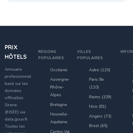
PRIX
RÉGIONS
VILLES
INFO
HÔTELS
POPULAIRES
POPULAIRES
Annuaire
Occitanie
Autre (120)
professionnel
Auvergne-
Paris 8e
basé sur les
Rhône-
(110)
données
Alpes
Reims (109)
officielles
Bretagne
Sirene
Nice (81)
(INSEE) via
Nouvelle-
Angers (73)
data.gouv.fr.
Aquitaine
Brest (65)
Toutes les
Centre-Val