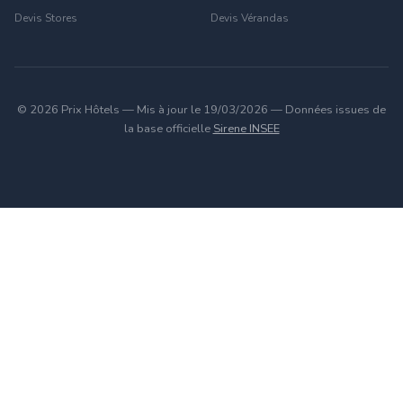
Devis Stores
Devis Vérandas
© 2026 Prix Hôtels — Mis à jour le 19/03/2026 — Données issues de
la base officielle
Sirene INSEE