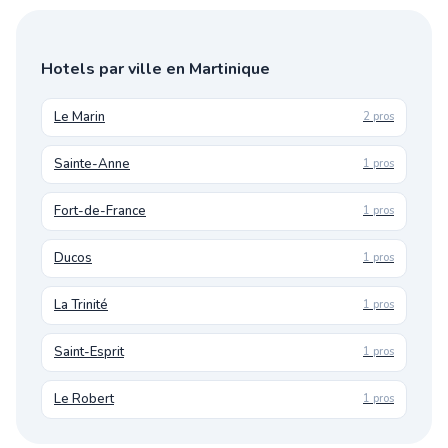
Hotels par ville en Martinique
Le Marin
2 pros
Sainte-Anne
1 pros
Fort-de-France
1 pros
Ducos
1 pros
La Trinité
1 pros
Saint-Esprit
1 pros
Le Robert
1 pros