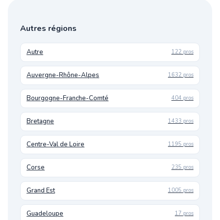
Autres régions
Autre
122 pros
Auvergne-Rhône-Alpes
1632 pros
Bourgogne-Franche-Comté
404 pros
Bretagne
1433 pros
Centre-Val de Loire
1195 pros
Corse
235 pros
Grand Est
1005 pros
Guadeloupe
17 pros