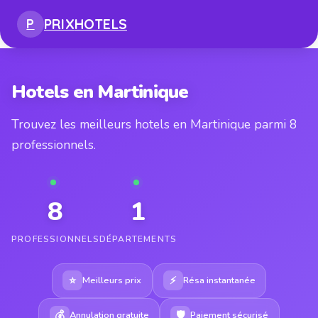
PRIX
HOTELS
P
Hotels en Martinique
Trouvez les meilleurs hotels en Martinique parmi 8
professionnels.
8
1
PROFESSIONNELS
DÉPARTEMENTS
⭐
⚡
Meilleurs prix
Résa instantanée
💰
🛡
Annulation gratuite
Paiement sécurisé