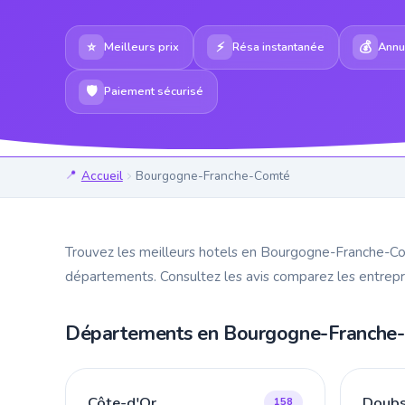
⭐
⚡
💰
Meilleurs prix
Résa instantanée
Annul
🛡
Paiement sécurisé
Accueil
Bourgogne-Franche-Comté
Trouvez les meilleurs hotels en Bourgogne-Franche-Co
départements. Consultez les avis comparez les entrepri
Départements en Bourgogne-Franche
Côte-d'Or
Doub
158