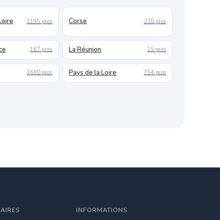
Loire
Corse
1195 pros
235 pros
ce
La Réunion
167 pros
15 pros
Pays de la Loire
1690 pros
754 pros
LAIRES
INFORMATIONS