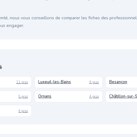
té, nous vous conseillons de comparer les fiches des professionnel
vous engager.
é
Luxeuil-les-Bains
Besançon
11 pros
6 pros
Ornans
Châtillon-sur-
5 pros
4 pros
4 pros