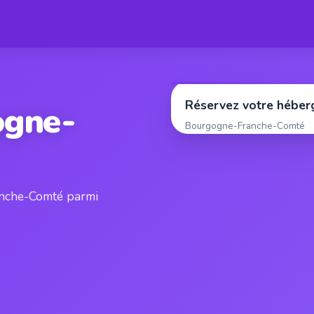
Réservez votre hébe
ogne-
Bourgogne-Franche-Comté
anche-Comté parmi