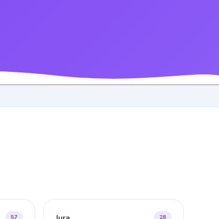
Jura
57
28