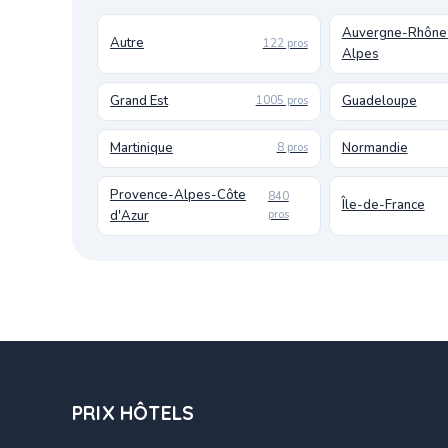
Auvergne-Rhône
Autre
122 pros
Alpes
Grand Est
Guadeloupe
1005 pros
Martinique
Normandie
8 pros
Provence-Alpes-Côte
840
Île-de-France
d'Azur
pros
PRIX HÔTELS