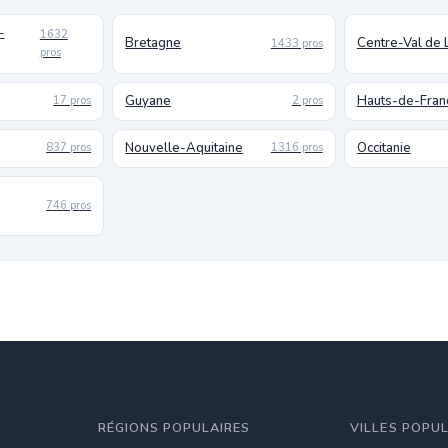
-
1632
Bretagne
Centre-Val de 
1433 pros
pros
Guyane
Hauts-de-Fran
17 pros
2 pros
Nouvelle-Aquitaine
Occitanie
837 pros
1316 pros
746 pros
RÉGIONS POPULAIRES
VILLES POPU