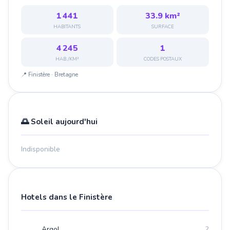
1 441
33.9 km²
HABITANTS
SURFACE
4 245
1
HAB./KM²
CODES POSTAUX
📍 Finistère · Bretagne
🌅 Soleil aujourd'hui
Indisponible
Hotels dans le Finistère
Argol
2