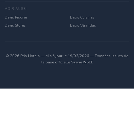
VOIR AUSSI
Devis Piscine
Devis Cuisines
Devis Stores
Devis Vérandas
© 2026 Prix Hôtels — Mis à jour le 19/03/2026 — Données issues de
la base officielle
Sirene INSEE