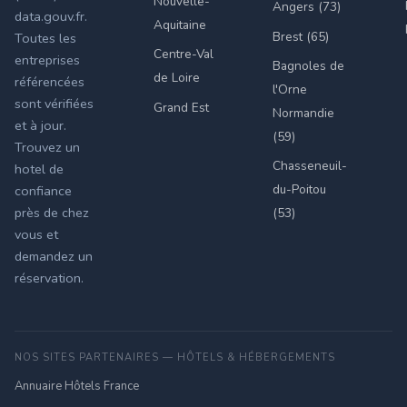
Nouvelle-
Angers (73)
data.gouv.fr.
Aquitaine
Brest (65)
Toutes les
Centre-Val
entreprises
Bagnoles de
de Loire
référencées
l'Orne
sont vérifiées
Grand Est
Normandie
et à jour.
(59)
Trouvez un
Chasseneuil-
hotel de
du-Poitou
confiance
près de chez
(53)
vous et
demandez un
réservation.
NOS SITES PARTENAIRES — HÔTELS & HÉBERGEMENTS
Annuaire Hôtels France