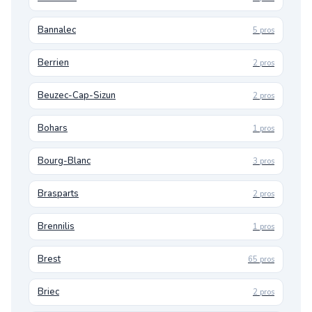
Bannalec
5 pros
Berrien
2 pros
Beuzec-Cap-Sizun
2 pros
Bohars
1 pros
Bourg-Blanc
3 pros
Brasparts
2 pros
Brennilis
1 pros
Brest
65 pros
Briec
2 pros