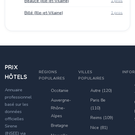
Beaucé (Ille-et-Vilaine)
1 pros
Billé (Ille-et-Vilaine)
1 pros
PRIX
RÉGIONS
VILLES
INFO
HÔTELS
POPULAIRES
POPULAIRES
Annuaire
Occitanie
Autre (120)
professionnel
Auvergne-
Paris 8e
basé sur les
Rhône-
(110)
données
Alpes
Reims (109)
officielles
Bretagne
Sirene
Nice (81)
(INSEE) via