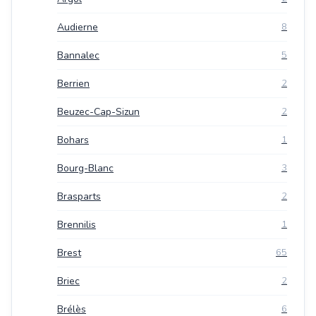
Audierne
8
Bannalec
5
Berrien
2
Beuzec-Cap-Sizun
2
Bohars
1
Bourg-Blanc
3
Brasparts
2
Brennilis
1
Brest
65
Briec
2
Brélès
6