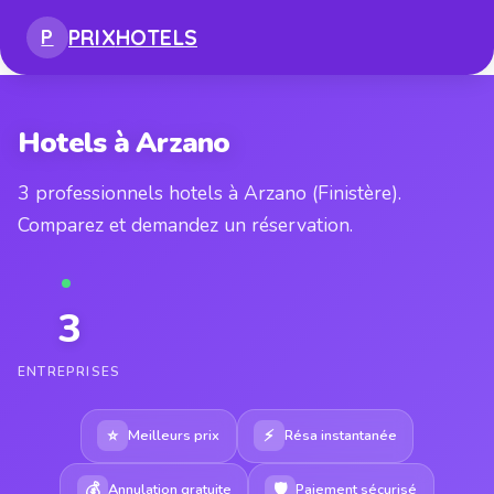
PRIX
HOTELS
P
Hotels à Arzano
3 professionnels hotels à Arzano (Finistère).
Comparez et demandez un réservation.
3
ENTREPRISES
⭐
⚡
Meilleurs prix
Résa instantanée
💰
🛡
Annulation gratuite
Paiement sécurisé