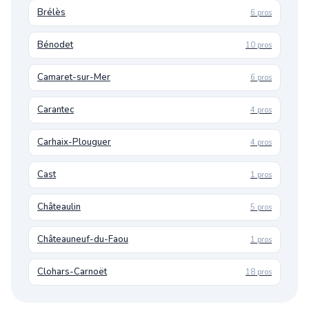
Brélès
6 pros
Bénodet
10 pros
Camaret-sur-Mer
6 pros
Carantec
4 pros
Carhaix-Plouguer
4 pros
Cast
1 pros
Châteaulin
5 pros
Châteauneuf-du-Faou
1 pros
Clohars-Carnoët
18 pros