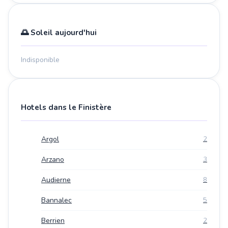
🌅 Soleil aujourd'hui
Indisponible
Hotels dans le Finistère
Argol
2
Arzano
3
Audierne
8
Bannalec
5
Berrien
2