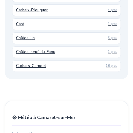
Carhaix-Plouguer
4 pros
Cast
1 pros
Châteaulin
5 pros
Châteauneuf-du-Faou
1 pros
Clohars-Carnoët
18 pros
☀️ Météo à Camaret-sur-Mer