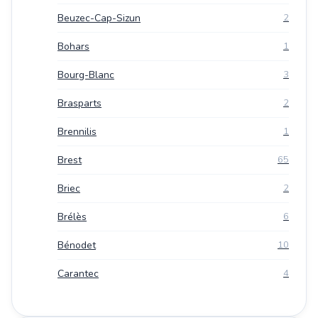
Beuzec-Cap-Sizun
2
Bohars
1
Bourg-Blanc
3
Brasparts
2
Brennilis
1
Brest
65
Briec
2
Brélès
6
Bénodet
10
Carantec
4