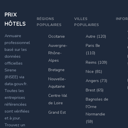
PRIX
RÉGIONS
VILLES
INFO
HÔTELS
POPULAIRES
POPULAIRES
Annuaire
Occitanie
Autre (120)
professionnel
Auvergne-
Paris 8e
basé sur les
Rhône-
(110)
données
Alpes
Reims (109)
officielles
Bretagne
Sirene
Nice (81)
(INSEE) via
Nouvelle-
Angers (73)
data.gouv.fr.
Aquitaine
Brest (65)
Toutes les
Centre-Val
entreprises
Bagnoles de
de Loire
référencées
l'Orne
sont vérifiées
Grand Est
Normandie
et à jour.
(59)
Trouvez un