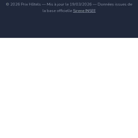
© 2026 Prix Hôtels — Mis à jour le 19/03/2026 — Données issues de
la base officielle
Sirene INSEE