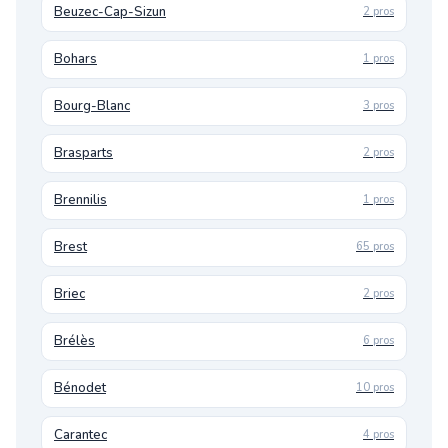
Beuzec-Cap-Sizun
2 pros
Bohars
1 pros
Bourg-Blanc
3 pros
Brasparts
2 pros
Brennilis
1 pros
Brest
65 pros
Briec
2 pros
Brélès
6 pros
Bénodet
10 pros
Carantec
4 pros