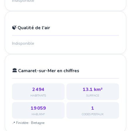
Indisponible
🍃 Qualité de l'air
Indisponible
🏛️ Camaret-sur-Mer en chiffres
2 494
13.1 km²
HABITANTS
SURFACE
19 059
1
HAB./KM²
CODES POSTAUX
📍 Finistère · Bretagne