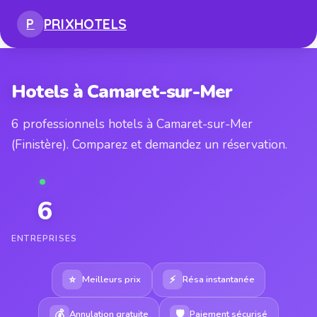
PRIX
HOTELS
P
Hotels à Camaret-sur-Mer
6 professionnels hotels à Camaret-sur-Mer
(Finistère). Comparez et demandez un réservation.
6
ENTREPRISES
⭐
⚡
Meilleurs prix
Résa instantanée
💰
🛡
Annulation gratuite
Paiement sécurisé