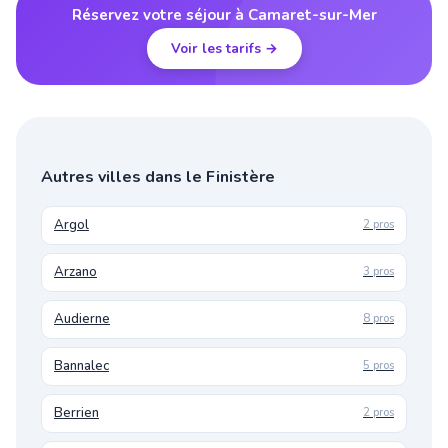
Réservez votre séjour à Camaret-sur-Mer
Voir les tarifs →
Autres villes dans le Finistère
Argol
2 pros
Arzano
3 pros
Audierne
8 pros
Bannalec
5 pros
Berrien
2 pros