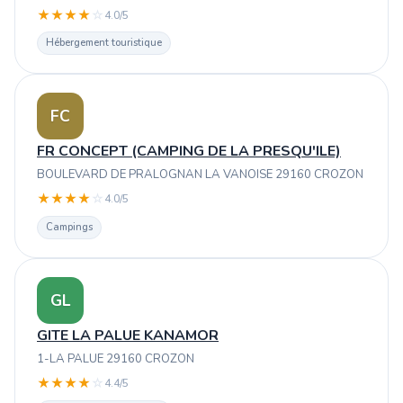
★
★
★
★
☆
4.0/5
Hébergement touristique
FC
FR CONCEPT (CAMPING DE LA PRESQU'ILE)
BOULEVARD DE PRALOGNAN LA VANOISE 29160 CROZON
★
★
★
★
☆
4.0/5
Campings
GL
GITE LA PALUE KANAMOR
1-LA PALUE 29160 CROZON
★
★
★
★
☆
4.4/5