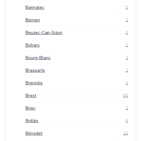
Bannalec
5
Berrien
2
Beuzec-Cap-Sizun
2
Bohars
1
Bourg-Blanc
3
Brasparts
2
Brennilis
1
Brest
65
Briec
2
Brélès
6
Bénodet
10