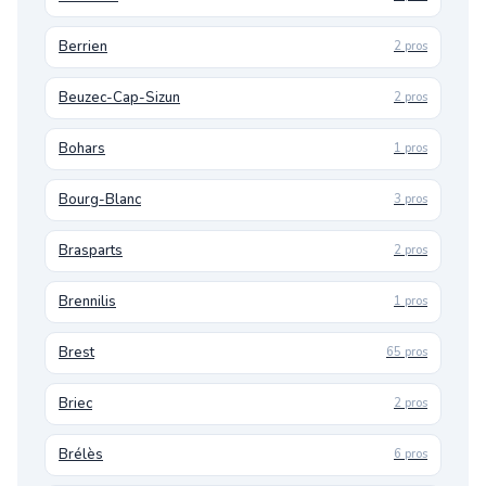
Berrien
2 pros
Beuzec-Cap-Sizun
2 pros
Bohars
1 pros
Bourg-Blanc
3 pros
Brasparts
2 pros
Brennilis
1 pros
Brest
65 pros
Briec
2 pros
Brélès
6 pros