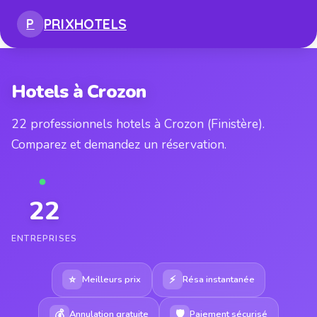
PRIX
HOTELS
P
Hotels à Crozon
22 professionnels hotels à Crozon (Finistère).
Comparez et demandez un réservation.
22
ENTREPRISES
⭐
⚡
Meilleurs prix
Résa instantanée
💰
🛡
Annulation gratuite
Paiement sécurisé