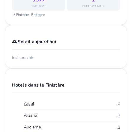
HAB./KM²
CODES POSTAUX
📍 Finistère · Bretagne
🌅 Soleil aujourd'hui
Indisponible
Hotels dans le Finistère
Argol
2
Arzano
3
Audierne
8