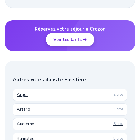
Réservez votre séjour à Crozon
Voir les tarifs →
Autres villes dans le Finistère
Argol
2 pros
Arzano
3 pros
Audierne
8 pros
Bannalec
5 pros