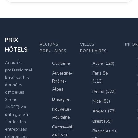
PRIX
RÉGIONS
VILLES
INFO
HÔTELS
POPULAIRES
POPULAIRES
Annuaire
Occitanie
Autre (120)
professionnel
Auvergne-
Paris 8e
basé sur les
Rhône-
(110)
données
Alpes
Reims (109)
officielles
Bretagne
Sirene
Nice (81)
(INSEE) via
Nouvelle-
Angers (73)
data.gouv.fr.
Aquitaine
Brest (65)
Toutes les
Centre-Val
entreprises
Bagnoles de
de Loire
référencées