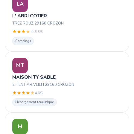
LA
L' ABRI COTIER
TREZ ROUZ 29160 CROZON
★
★
★
★
☆
3.5/5
Campings
MT
MAISON TY SABLE
2 HENT AR VEILH 29160 CROZON
★
★
★
★
★
4.6/5
Hébergement touristique
M