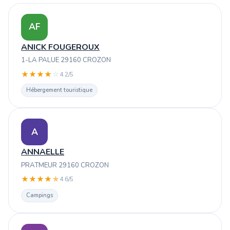
AF
ANICK FOUGEROUX
1-LA PALUE 29160 CROZON
★
★
★
★
☆
4.2/5
Hébergement touristique
A
ANNAELLE
PRATMEUR 29160 CROZON
★
★
★
★
★
4.6/5
Campings