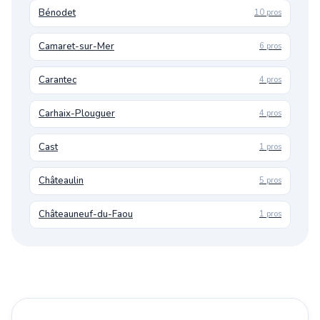
Bénodet
10 pros
Camaret-sur-Mer
6 pros
Carantec
4 pros
Carhaix-Plouguer
4 pros
Cast
1 pros
Châteaulin
5 pros
Châteauneuf-du-Faou
1 pros