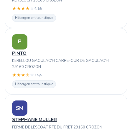
KERSEOCH 29160 CROZON
★
★
★
★
☆
4.1/5
Hébergement touristique
P
PINTO
KERELLOU GAOULAC'H CARREFOUR DE GAOULAC'H
29160 CROZON
★
★
★
★
☆
3.5/5
Hébergement touristique
SM
STEPHANE MULLER
FERME DE LESCOAT RTE DU FRET 29160 CROZON