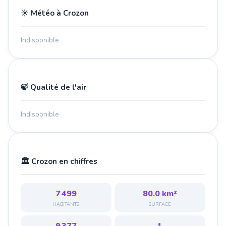
☀️ Météo à Crozon
Indisponible
🍃 Qualité de l'air
Indisponible
🏛️ Crozon en chiffres
7 499
80.0 km²
HABITANTS
SURFACE
9 377
1