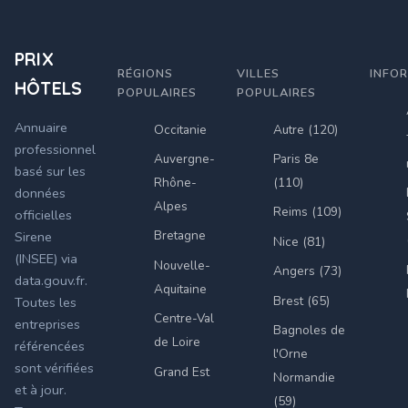
PRIX
RÉGIONS
VILLES
INFO
HÔTELS
POPULAIRES
POPULAIRES
Annuaire
Occitanie
Autre (120)
professionnel
Auvergne-
Paris 8e
basé sur les
Rhône-
(110)
données
Alpes
Reims (109)
officielles
Bretagne
Sirene
Nice (81)
(INSEE) via
Nouvelle-
Angers (73)
data.gouv.fr.
Aquitaine
Brest (65)
Toutes les
Centre-Val
entreprises
Bagnoles de
de Loire
référencées
l'Orne
sont vérifiées
Grand Est
Normandie
et à jour.
(59)