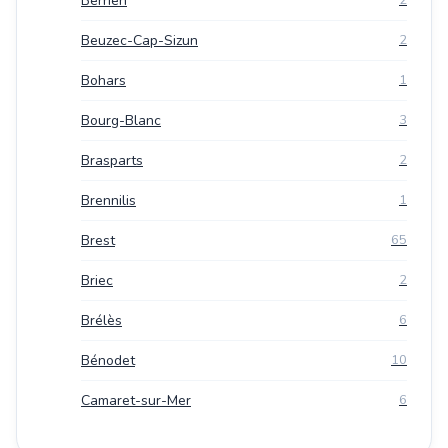
Berrien
2
Beuzec-Cap-Sizun
2
Bohars
1
Bourg-Blanc
3
Brasparts
2
Brennilis
1
Brest
65
Briec
2
Brélès
6
Bénodet
10
Camaret-sur-Mer
6