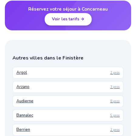
Réservez votre séjour à Concarneau
Voir les tarifs →
Autres villes dans le Finistère
Argol
2 pros
Arzano
3 pros
Audierne
8 pros
Bannalec
5 pros
Berrien
2 pros