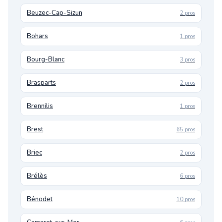
Beuzec-Cap-Sizun
2 pros
Bohars
1 pros
Bourg-Blanc
3 pros
Brasparts
2 pros
Brennilis
1 pros
Brest
65 pros
Briec
2 pros
Brélès
6 pros
Bénodet
10 pros