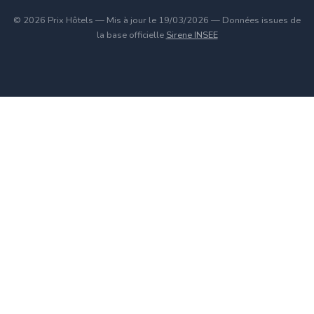
© 2026 Prix Hôtels — Mis à jour le 19/03/2026 — Données issues de
la base officielle
Sirene INSEE