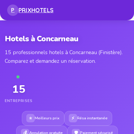
PRIX
HOTELS
P
Hotels à Concarneau
15 professionnels hotels à Concarneau (Finistère).
Comparez et demandez un réservation.
15
ENTREPRISES
⭐
⚡
Meilleurs prix
Résa instantanée
💰
🛡
Annulation gratuite
Paiement sécurisé