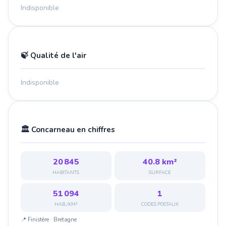
Indisponible
🍃 Qualité de l'air
Indisponible
🏛️ Concarneau en chiffres
20 845
40.8 km²
HABITANTS
SURFACE
51 094
1
HAB./KM²
CODES POSTAUX
📍 Finistère · Bretagne