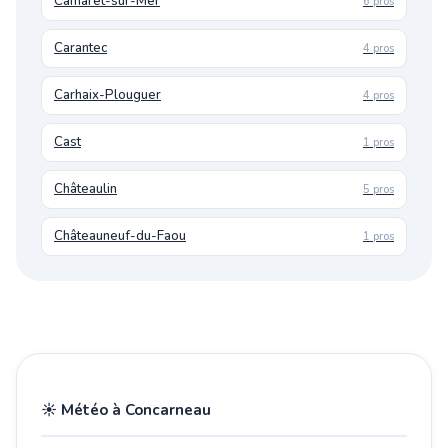
Camaret-sur-Mer
6 pros
Carantec
4 pros
Carhaix-Plouguer
4 pros
Cast
1 pros
Châteaulin
5 pros
Châteauneuf-du-Faou
1 pros
☀️ Météo à Concarneau