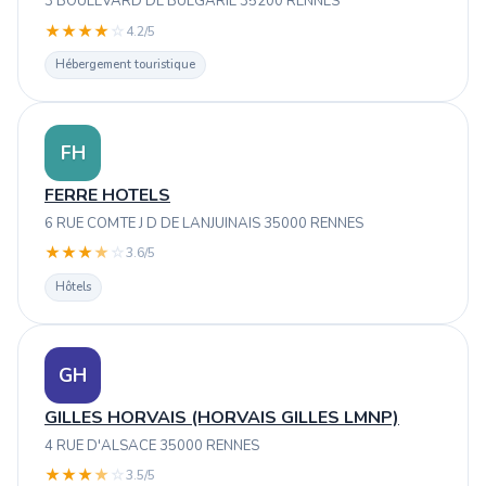
3 BOULEVARD DE BULGARIE 35200 RENNES
★
★
★
★
☆
4.2/5
Hébergement touristique
FH
FERRE HOTELS
6 RUE COMTE J D DE LANJUINAIS 35000 RENNES
★
★
★
★
☆
3.6/5
Hôtels
GH
GILLES HORVAIS (HORVAIS GILLES LMNP)
4 RUE D'ALSACE 35000 RENNES
★
★
★
★
☆
3.5/5