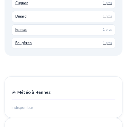
Cuguen
1 pros
Dinard
1 pros
Epiniac
1 pros
Fougères
1 pros
☀️ Météo à Rennes
Indisponible