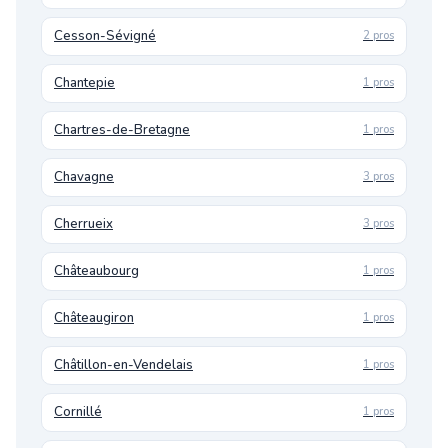
Cesson-Sévigné
2 pros
Chantepie
1 pros
Chartres-de-Bretagne
1 pros
Chavagne
3 pros
Cherrueix
3 pros
Châteaubourg
1 pros
Châteaugiron
1 pros
Châtillon-en-Vendelais
1 pros
Cornillé
1 pros