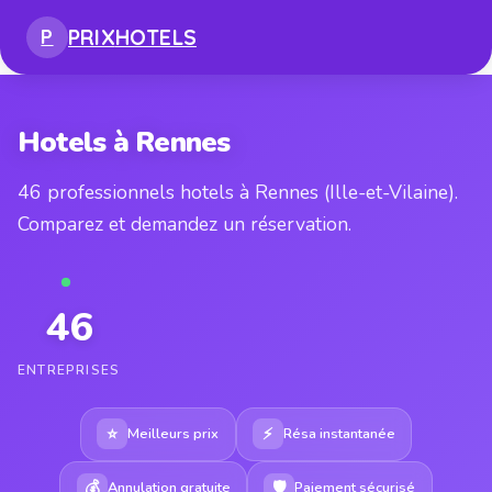
PRIX
HOTELS
P
Hotels à Rennes
46 professionnels hotels à Rennes (Ille-et-Vilaine).
Comparez et demandez un réservation.
46
ENTREPRISES
⭐
⚡
Meilleurs prix
Résa instantanée
💰
🛡
Annulation gratuite
Paiement sécurisé