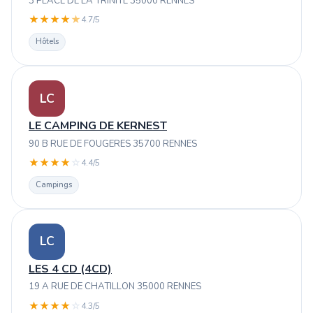
3 PLACE DE LA TRINITE 35000 RENNES
★
★
★
★
★
4.7/5
Hôtels
LC
LE CAMPING DE KERNEST
90 B RUE DE FOUGERES 35700 RENNES
★
★
★
★
☆
4.4/5
Campings
LC
LES 4 CD (4CD)
19 A RUE DE CHATILLON 35000 RENNES
★
★
★
★
☆
4.3/5