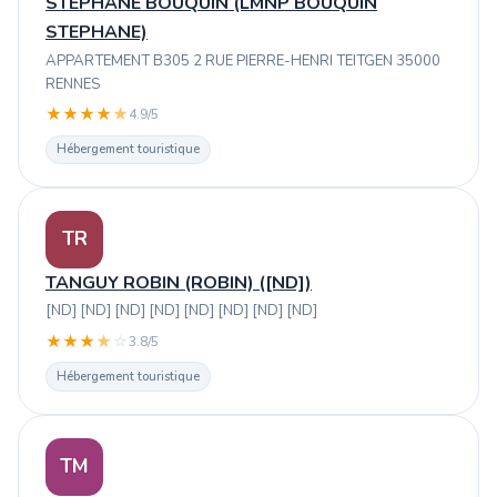
STEPHANE BOUQUIN (LMNP BOUQUIN
STEPHANE)
APPARTEMENT B305 2 RUE PIERRE-HENRI TEITGEN 35000
RENNES
★
★
★
★
★
4.9/5
Hébergement touristique
TR
TANGUY ROBIN (ROBIN) ([ND])
[ND] [ND] [ND] [ND] [ND] [ND] [ND] [ND]
★
★
★
★
☆
3.8/5
Hébergement touristique
TM