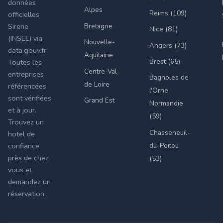
données
Alpes
Reims (109)
officielles
Bretagne
Sirene
Nice (81)
(INSEE) via
Nouvelle-
Angers (73)
data.gouv.fr.
Aquitaine
Brest (65)
Toutes les
Centre-Val
entreprises
Bagnoles de
de Loire
référencées
l'Orne
sont vérifiées
Grand Est
Normandie
et à jour.
(59)
Trouvez un
Chasseneuil-
hotel de
du-Poitou
confiance
près de chez
(53)
vous et
demandez un
réservation.