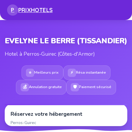
PRIX
HOTELS
P
EVELYNE LE BERRE (TISSANDIER)
Hotel à Perros-Guirec (Côtes-d'Armor)
⭐
⚡
Meilleurs prix
Résa instantanée
💰
🛡
Annulation gratuite
Paiement sécurisé
Réservez votre hébergement
Perros-Guirec