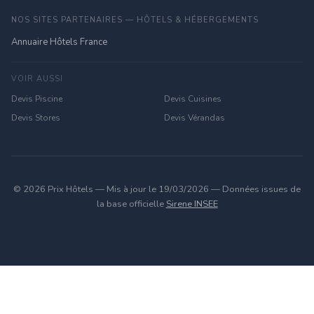
NOS SITES PARTENAIRES — HÔTELS & HÉBERGEMENTS
Annuaire Hôtels France
VOIR AUSSI
Devis Piscine
Devis Cuisines
Devis Stores
Devis Vérandas
© 2026 Prix Hôtels — Mis à jour le 19/03/2026 — Données issues de
la base officielle
Sirene INSEE