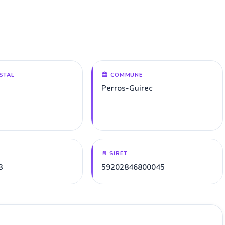
STAL
🏛️ COMMUNE
Perros-Guirec
📄 SIRET
8
59202846800045