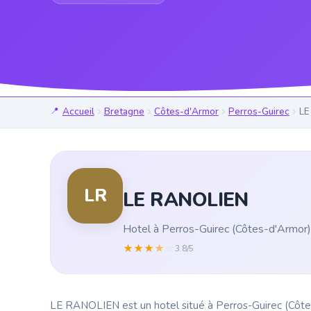
Accueil
Bretagne
Côtes-d'Armor
Perros-Guirec
LE
LR
LE RANOLIEN
Hotel à Perros-Guirec (Côtes-d'Armor)
★
★
★
★
☆
3.8/5
LE RANOLIEN est un hotel situé à Perros-Guirec (Côtes-