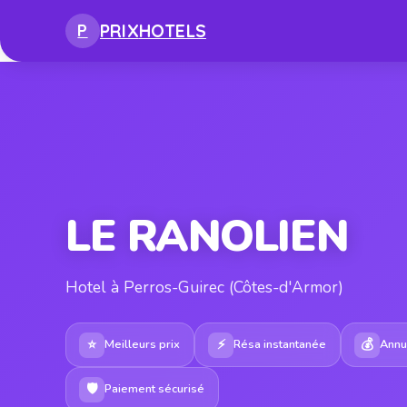
PRIX
HOTELS
P
LE RANOLIEN
Hotel à Perros-Guirec (Côtes-d'Armor)
⭐
⚡
💰
Meilleurs prix
Résa instantanée
Annul
🛡
Paiement sécurisé