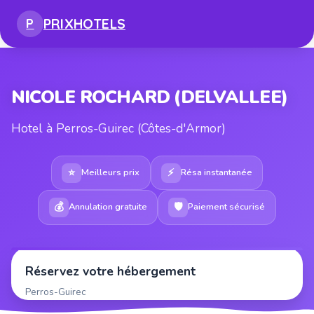
PRIX
HOTELS
P
NICOLE ROCHARD (DELVALLEE)
Hotel à Perros-Guirec (Côtes-d'Armor)
⭐
⚡
Meilleurs prix
Résa instantanée
💰
🛡
Annulation gratuite
Paiement sécurisé
Réservez votre hébergement
Perros-Guirec