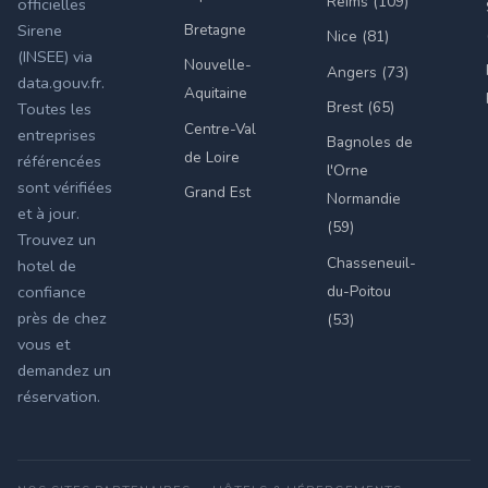
Reims (109)
officielles
Bretagne
Sirene
Nice (81)
(INSEE) via
Nouvelle-
Angers (73)
data.gouv.fr.
Aquitaine
Brest (65)
Toutes les
Centre-Val
entreprises
Bagnoles de
de Loire
référencées
l'Orne
sont vérifiées
Grand Est
Normandie
et à jour.
(59)
Trouvez un
Chasseneuil-
hotel de
du-Poitou
confiance
près de chez
(53)
vous et
demandez un
réservation.