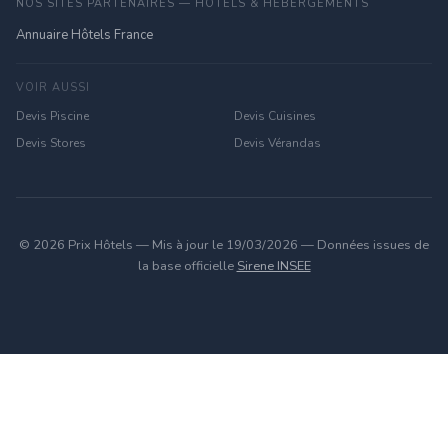
NOS SITES PARTENAIRES — HÔTELS & HÉBERGEMENTS
Annuaire Hôtels France
VOIR AUSSI
Devis Piscine
Devis Cuisines
Devis Stores
Devis Vérandas
© 2026 Prix Hôtels — Mis à jour le 19/03/2026 — Données issues de
la base officielle
Sirene INSEE