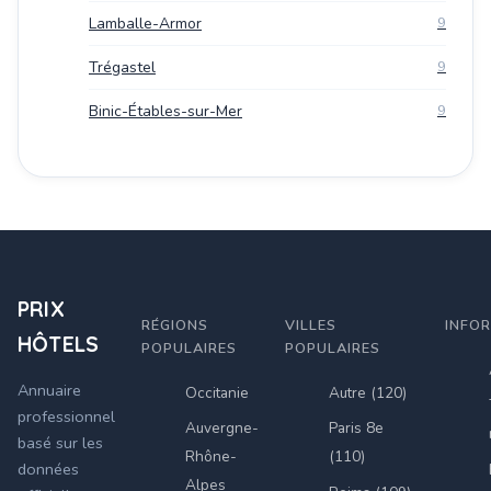
Lamballe-Armor
9
Trégastel
9
Binic-Étables-sur-Mer
9
PRIX
RÉGIONS
VILLES
INFO
HÔTELS
POPULAIRES
POPULAIRES
Annuaire
Occitanie
Autre (120)
professionnel
Auvergne-
Paris 8e
basé sur les
Rhône-
(110)
données
Alpes