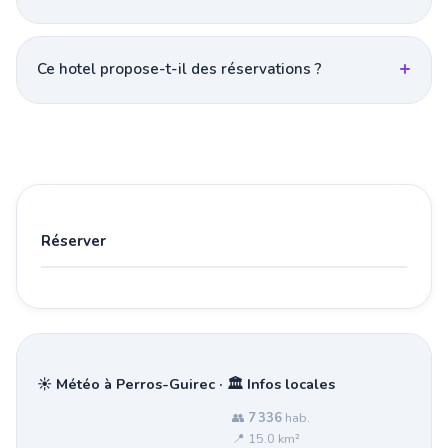
Ce hotel propose-t-il des réservations ?
Réserver
☀️ Météo à Perros-Guirec · 🏛️ Infos locales
👥
7 336
hab.
📍 15.0 km²