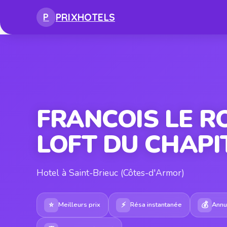
PRIX
HOTELS
P
FRANCOIS LE RO
LOFT DU CHAPI
Hotel à Saint-Brieuc (Côtes-d'Armor)
⭐
⚡
💰
Meilleurs prix
Résa instantanée
Annul