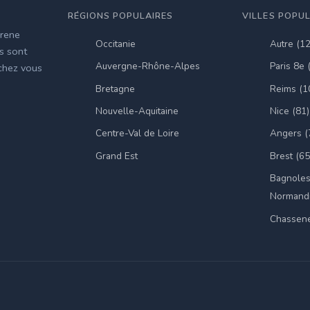
RÉGIONS POPULAIRES
VILLES POPU
irene
Occitanie
Autre (1
es sont
Auvergne-Rhône-Alpes
Paris 8e 
 chez vous
Bretagne
Reims (1
Nouvelle-Aquitaine
Nice (81)
Centre-Val de Loire
Angers (
Grand Est
Brest (65
Bagnoles
Normandi
Chassene