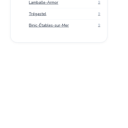
Lamballe-Armor
9
Trégastel
9
Binic-Étables-sur-Mer
9