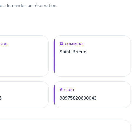
 et demandez un réservation.
STAL
🏛️ COMMUNE
Saint-Brieuc
📄 SIRET
6
98975820600043