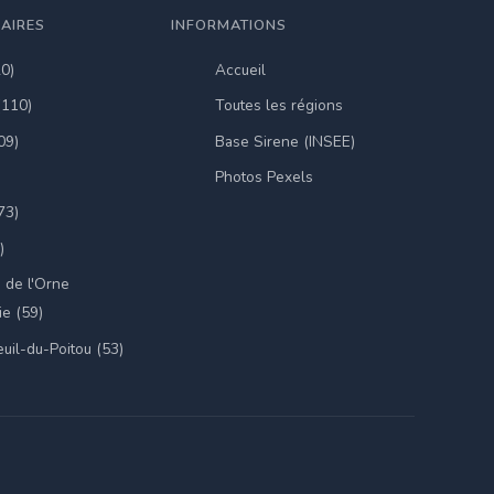
LAIRES
INFORMATIONS
20)
Accueil
(110)
Toutes les régions
09)
Base Sirene (INSEE)
Photos Pexels
73)
)
 de l'Orne
e (59)
uil-du-Poitou (53)