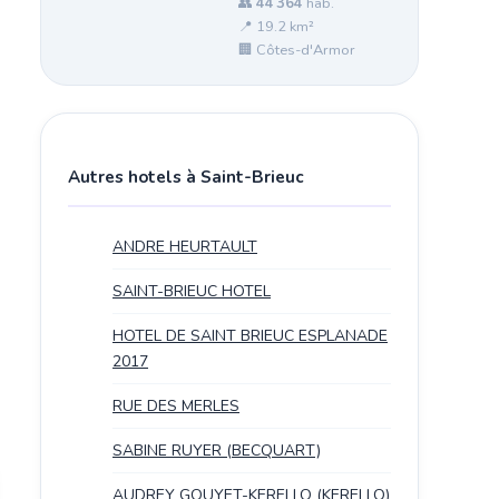
👥
44 364
hab.
📍 19.2 km²
🏢 Côtes-d'Armor
Autres hotels à Saint-Brieuc
ANDRE HEURTAULT
SAINT-BRIEUC HOTEL
HOTEL DE SAINT BRIEUC ESPLANADE
2017
RUE DES MERLES
SABINE RUYER (BECQUART)
AUDREY GOUYET-KERELLO (KERELLO)