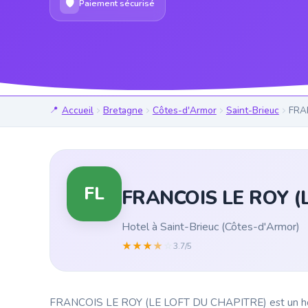
🛡
Paiement sécurisé
Accueil
Bretagne
Côtes-d'Armor
Saint-Brieuc
FRA
FL
FRANCOIS LE ROY (
Hotel à Saint-Brieuc (Côtes-d'Armor)
★
★
★
★
☆
3.7/5
FRANCOIS LE ROY (LE LOFT DU CHAPITRE) est un hotel s