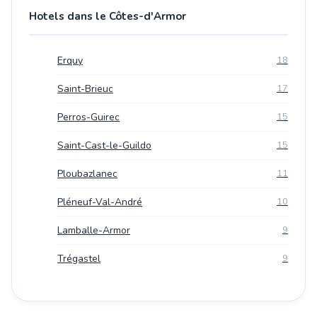
Hotels dans le Côtes-d'Armor
Erquy
18
Saint-Brieuc
17
Perros-Guirec
15
Saint-Cast-le-Guildo
15
Ploubazlanec
11
Pléneuf-Val-André
10
Lamballe-Armor
9
Trégastel
9