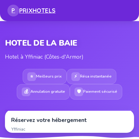
PRIX
HOTELS
P
HOTEL DE LA BAIE
Hotel à Yffiniac (Côtes-d'Armor)
⭐
⚡
Meilleurs prix
Résa instantanée
💰
🛡
Annulation gratuite
Paiement sécurisé
Réservez votre hébergement
Yffiniac