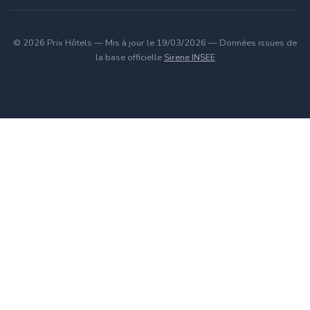
© 2026 Prix Hôtels — Mis à jour le 19/03/2026 — Données issues de
la base officielle
Sirene INSEE