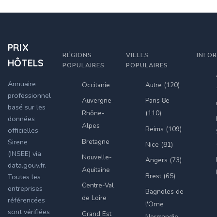
PRIX
RÉGIONS
VILLES
INFO
HÔTELS
POPULAIRES
POPULAIRES
Annuaire
Occitanie
Autre (120)
professionnel
Auvergne-
Paris 8e
basé sur les
Rhône-
(110)
données
Alpes
Reims (109)
officielles
Bretagne
Sirene
Nice (81)
(INSEE) via
Nouvelle-
Angers (73)
data.gouv.fr.
Aquitaine
Brest (65)
Toutes les
Centre-Val
entreprises
Bagnoles de
de Loire
référencées
l'Orne
sont vérifiées
Grand Est
Normandie