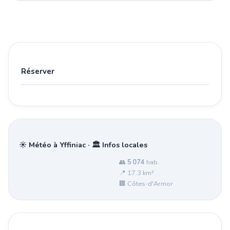
Réserver
☀️ Météo à Yffiniac · 🏛️ Infos locales
👥
5 074
hab.
📍 17.3 km²
🏢 Côtes-d'Armor