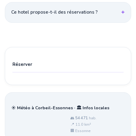
Ce hotel propose-t-il des réservations ?
Réserver
☀️ Météo à Corbeil-Essonnes · 🏛️ Infos locales
👥
54 471
hab.
📍 11.0 km²
🏢 Essonne