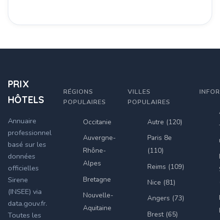
PRIX
RÉGIONS
VILLES
INFO
HÔTELS
POPULAIRES
POPULAIRES
Annuaire
Occitanie
Autre (120)
professionnel
Auvergne-
Paris 8e
basé sur les
Rhône-
(110)
données
Alpes
Reims (109)
officielles
Bretagne
Sirene
Nice (81)
(INSEE) via
Nouvelle-
Angers (73)
data.gouv.fr.
Aquitaine
Brest (65)
Toutes les