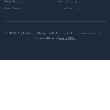
Devis Piscine
Devis Cuisines
Devis Stores
Devis Vérandas
© 2026 Prix Hôtels — Mis à jour le 19/03/2026 — Données issues de
la base officielle
Sirene INSEE