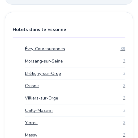
Hotels dans le Essonne
Évry-Courcouronnes
39
Morsang-sur-Seine
3
Brétigny-sur-Orge
2
Crosne
2
Villiers-sur-Orge
2
Chilly-Mazarin
2
Yerres
2
Massy
2