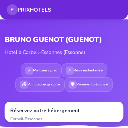
PRIX
HOTELS
P
BRUNO GUENOT (GUENOT)
Hotel à Corbeil-Essonnes (Essonne)
⭐
⚡
Meilleurs prix
Résa instantanée
💰
🛡
Annulation gratuite
Paiement sécurisé
Réservez votre hébergement
Corbeil-Essonnes