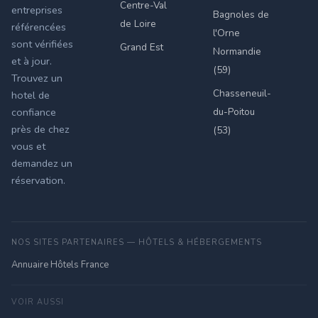
Centre-Val
entreprises
Bagnoles de
de Loire
référencées
l'Orne
sont vérifiées
Grand Est
Normandie
et à jour.
(59)
Trouvez un
Chasseneuil-
hotel de
du-Poitou
confiance
près de chez
(53)
vous et
demandez un
réservation.
NOS SITES PARTENAIRES — HÔTELS & HÉBERGEMENTS
Annuaire Hôtels France
VOIR AUSSI