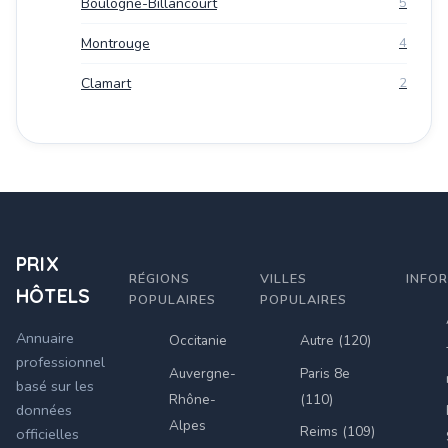
Boulogne-Billancourt
5
Montrouge
4
Clamart
2
PRIX
RÉGIONS
VILLES
INFO
HÔTELS
POPULAIRES
POPULAIRES
Annuaire
Occitanie
Autre (120)
professionnel
Auvergne-
Paris 8e
basé sur les
Rhône-
(110)
données
Alpes
Reims (109)
officielles