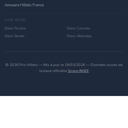
Annuaire Hôtels France
VOIR AUSSI
Devis Piscine
Devis Cuisines
Devis Stores
Devis Vérandas
© 2026 Prix Hôtels — Mis à jour le 19/03/2026 — Données issues de
la base officielle
Sirene INSEE