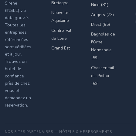
Bretagne
Sirene
Nice (81)
(INSEE) via
Nouvelle-
Angers (73)
data.gouv.fr.
Aquitaine
Brest (65)
Toutes les
Centre-Val
entreprises
Bagnoles de
de Loire
référencées
l'Orne
sont vérifiées
Grand Est
Normandie
et à jour.
(59)
Trouvez un
Chasseneuil-
hotel de
du-Poitou
confiance
près de chez
(53)
vous et
demandez un
réservation.
NOS SITES PARTENAIRES — HÔTELS & HÉBERGEMENTS