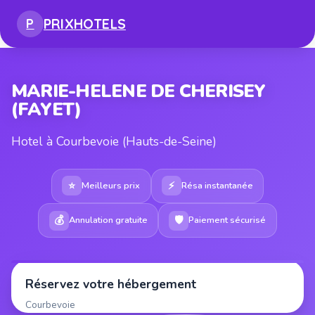
PRIX
HOTELS
P
MARIE-HELENE DE CHERISEY
(FAYET)
Hotel à Courbevoie (Hauts-de-Seine)
⭐
⚡
Meilleurs prix
Résa instantanée
💰
🛡
Annulation gratuite
Paiement sécurisé
Réservez votre hébergement
Courbevoie