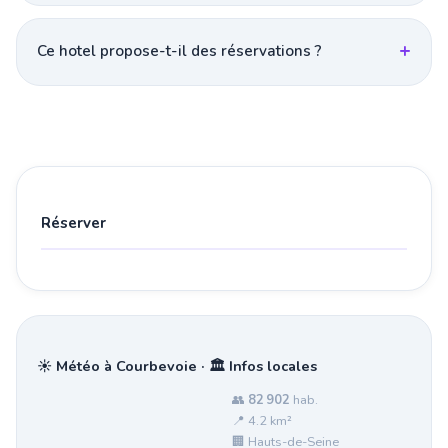
Ce hotel propose-t-il des réservations ?
Réserver
☀️ Météo à Courbevoie · 🏛️ Infos locales
👥
82 902
hab.
📍 4.2 km²
🏢 Hauts-de-Seine