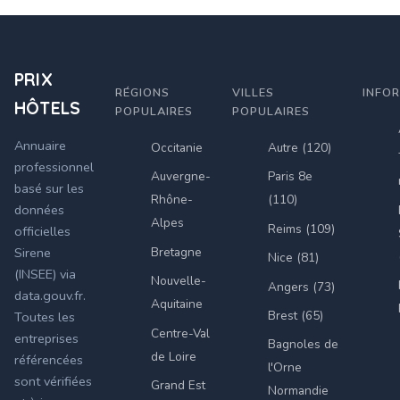
PRIX
RÉGIONS
VILLES
INFO
HÔTELS
POPULAIRES
POPULAIRES
Annuaire
Occitanie
Autre (120)
professionnel
Auvergne-
Paris 8e
basé sur les
Rhône-
(110)
données
Alpes
Reims (109)
officielles
Bretagne
Sirene
Nice (81)
(INSEE) via
Nouvelle-
Angers (73)
data.gouv.fr.
Aquitaine
Brest (65)
Toutes les
Centre-Val
entreprises
Bagnoles de
de Loire
référencées
l'Orne
sont vérifiées
Grand Est
Normandie