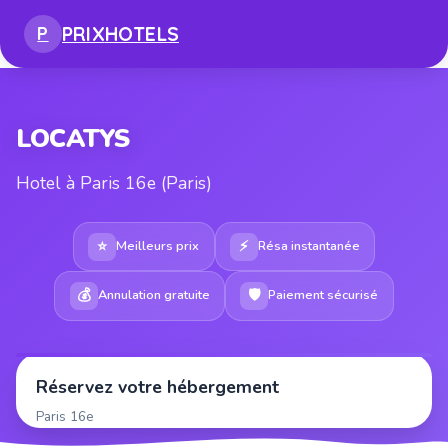
PRIX
HOTELS
P
LOCATYS
Hotel à Paris 16e (Paris)
⭐
⚡
Meilleurs prix
Résa instantanée
💰
🛡
Annulation gratuite
Paiement sécurisé
Réservez votre hébergement
Paris 16e