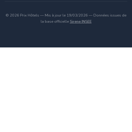
© 2026 Prix Hôtels — Mis à jour le 19/03/2026 — Données issues de
la base officielle
Sirene INSEE