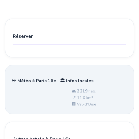
Réserver
☀️ Météo à Paris 16e · 🏛️ Infos locales
👥
2 219
hab.
📍 11.0 km²
🏢 Val-d'Oise