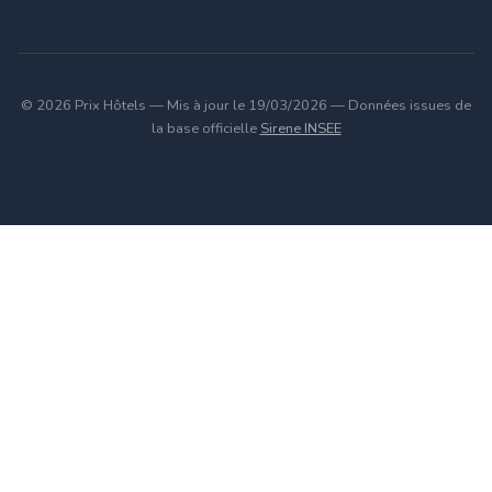
© 2026 Prix Hôtels — Mis à jour le 19/03/2026 — Données issues de
la base officielle
Sirene INSEE