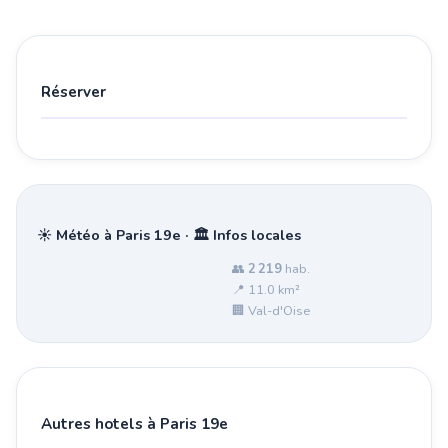
Réserver
☀️ Météo à Paris 19e · 🏛️ Infos locales
👥
2 219
hab.
📍 11.0 km²
🏢 Val-d'Oise
Autres hotels à Paris 19e