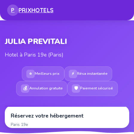
PRIX
HOTELS
P
JULIA PREVITALI
Hotel à Paris 19e (Paris)
⭐
⚡
Meilleurs prix
Résa instantanée
💰
🛡
Annulation gratuite
Paiement sécurisé
Réservez votre hébergement
Paris 19e