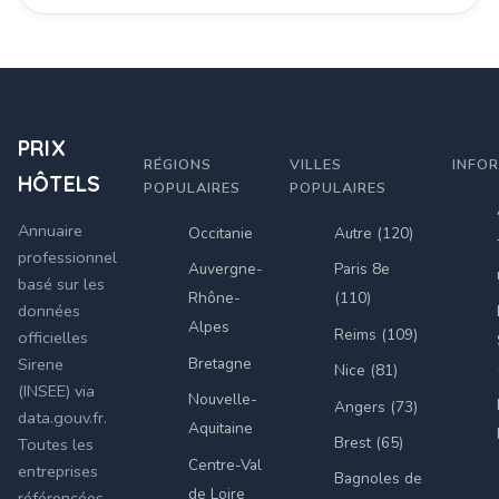
PRIX
RÉGIONS
VILLES
INFO
HÔTELS
POPULAIRES
POPULAIRES
Annuaire
Occitanie
Autre (120)
professionnel
Auvergne-
Paris 8e
basé sur les
Rhône-
(110)
données
Alpes
Reims (109)
officielles
Bretagne
Sirene
Nice (81)
(INSEE) via
Nouvelle-
Angers (73)
data.gouv.fr.
Aquitaine
Brest (65)
Toutes les
Centre-Val
entreprises
Bagnoles de
de Loire
référencées