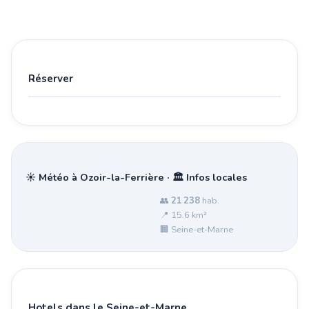
Réserver
☀️ Météo à Ozoir-la-Ferrière · 🏛️ Infos locales
👥
21 238
hab.
📍 15.6 km²
🏢 Seine-et-Marne
Hotels dans le Seine-et-Marne