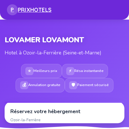
PRIX
HOTELS
P
LOVAMER LOVAMONT
Hotel à Ozoir-la-Ferrière (Seine-et-Marne)
⭐
⚡
Meilleurs prix
Résa instantanée
💰
🛡
Annulation gratuite
Paiement sécurisé
Réservez votre hébergement
Ozoir-la-Ferrière