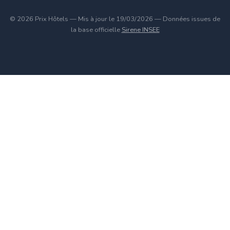
© 2026 Prix Hôtels — Mis à jour le 19/03/2026 — Données issues de
la base officielle
Sirene INSEE