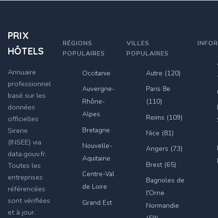
PRIX
RÉGIONS
VILLES
INFO
HÔTELS
POPULAIRES
POPULAIRES
Annuaire
Occitanie
Autre (120)
professionnel
Auvergne-
Paris 8e
basé sur les
Rhône-
(110)
données
Alpes
Reims (109)
officielles
Bretagne
Sirene
Nice (81)
(INSEE) via
Nouvelle-
Angers (73)
data.gouv.fr.
Aquitaine
Brest (65)
Toutes les
Centre-Val
entreprises
Bagnoles de
de Loire
référencées
l'Orne
sont vérifiées
Grand Est
Normandie
et à jour.