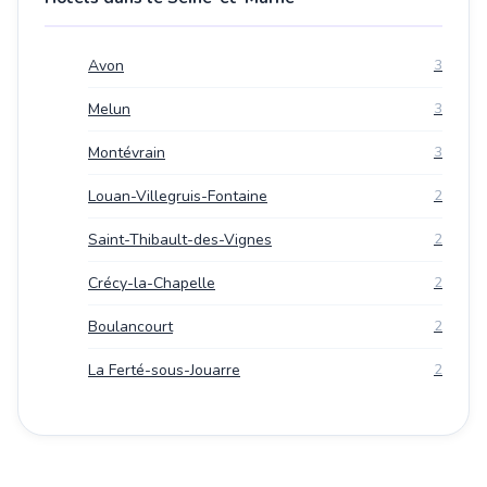
Avon
3
Melun
3
Montévrain
3
Louan-Villegruis-Fontaine
2
Saint-Thibault-des-Vignes
2
Crécy-la-Chapelle
2
Boulancourt
2
La Ferté-sous-Jouarre
2