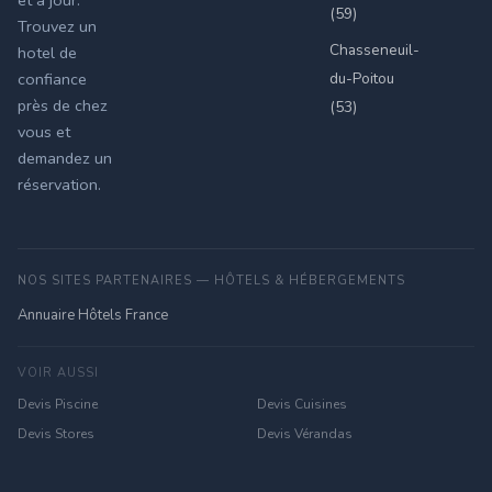
et à jour.
(59)
Trouvez un
Chasseneuil-
hotel de
du-Poitou
confiance
près de chez
(53)
vous et
demandez un
réservation.
NOS SITES PARTENAIRES — HÔTELS & HÉBERGEMENTS
Annuaire Hôtels France
VOIR AUSSI
Devis Piscine
Devis Cuisines
Devis Stores
Devis Vérandas