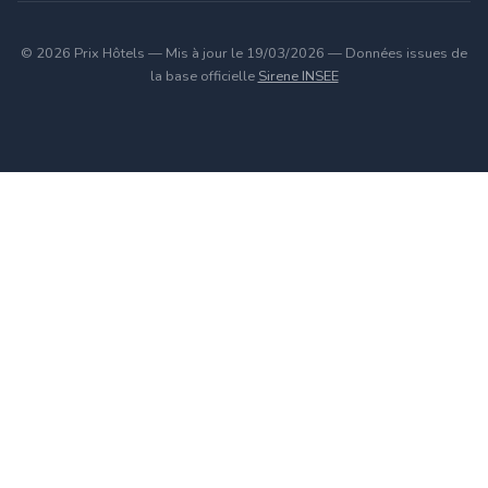
© 2026 Prix Hôtels — Mis à jour le 19/03/2026 — Données issues de
la base officielle
Sirene INSEE