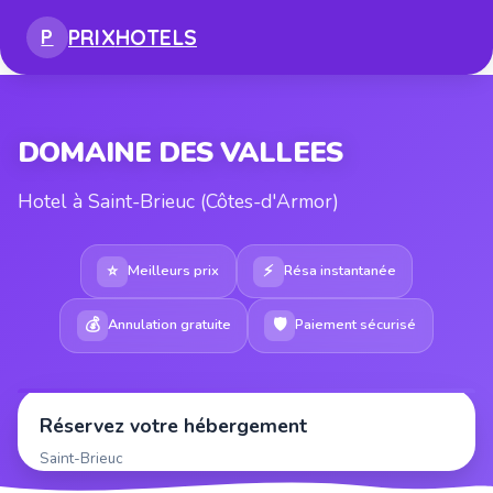
PRIX
HOTELS
P
DOMAINE DES VALLEES
Hotel à Saint-Brieuc (Côtes-d'Armor)
⭐
⚡
Meilleurs prix
Résa instantanée
💰
🛡
Annulation gratuite
Paiement sécurisé
Réservez votre hébergement
Saint-Brieuc