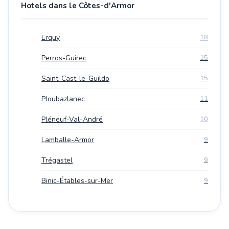
Hotels dans le Côtes-d'Armor
Erquy
18
Perros-Guirec
15
Saint-Cast-le-Guildo
15
Ploubazlanec
11
Pléneuf-Val-André
10
Lamballe-Armor
9
Trégastel
9
Binic-Étables-sur-Mer
9