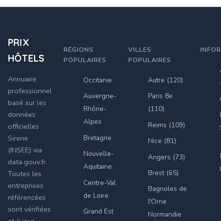
PRIX
RÉGIONS
VILLES
INFO
HÔTELS
POPULAIRES
POPULAIRES
Annuaire
Occitanie
Autre (120)
professionnel
Auvergne-
Paris 8e
basé sur les
Rhône-
(110)
données
Alpes
Reims (109)
officielles
Bretagne
Sirene
Nice (81)
(INSEE) via
Nouvelle-
Angers (73)
data.gouv.fr.
Aquitaine
Brest (65)
Toutes les
Centre-Val
entreprises
Bagnoles de
de Loire
référencées
l'Orne
sont vérifiées
Grand Est
Normandie