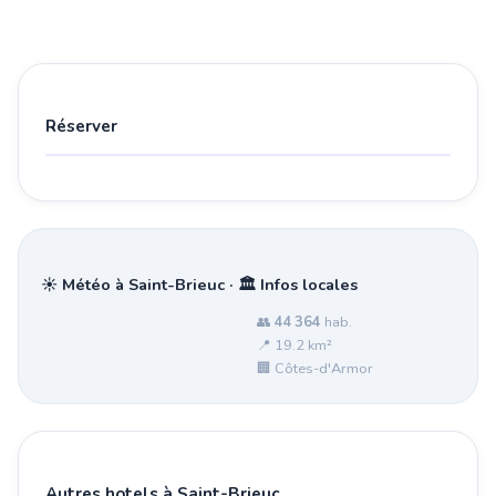
Réserver
☀️ Météo à Saint-Brieuc · 🏛️ Infos locales
👥
44 364
hab.
📍 19.2 km²
🏢 Côtes-d'Armor
Autres hotels à Saint-Brieuc