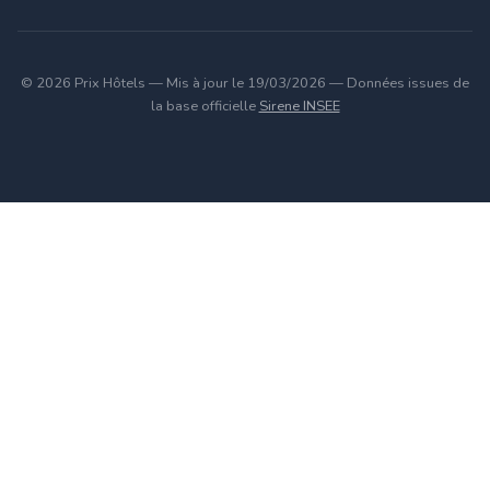
© 2026 Prix Hôtels — Mis à jour le 19/03/2026 — Données issues de
la base officielle
Sirene INSEE