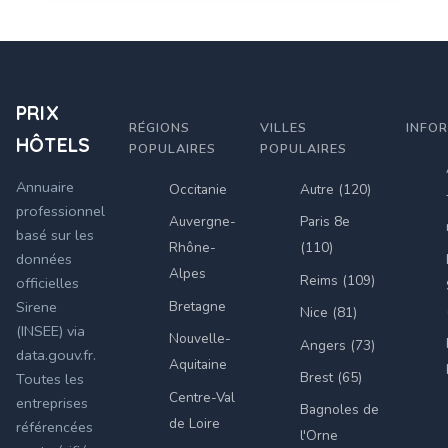
PRIX
RÉGIONS
VILLES
INFO
HÔTELS
POPULAIRES
POPULAIRES
Annuaire
Occitanie
Autre (120)
professionnel
Auvergne-
Paris 8e
basé sur les
Rhône-
(110)
données
Alpes
Reims (109)
officielles
Bretagne
Sirene
Nice (81)
(INSEE) via
Nouvelle-
Angers (73)
data.gouv.fr.
Aquitaine
Brest (65)
Toutes les
Centre-Val
entreprises
Bagnoles de
de Loire
référencées
l'Orne