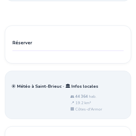
Réserver
☀️ Météo à Saint-Brieuc · 🏛️ Infos locales
👥
44 364
hab.
📍 19.2 km²
🏢 Côtes-d'Armor