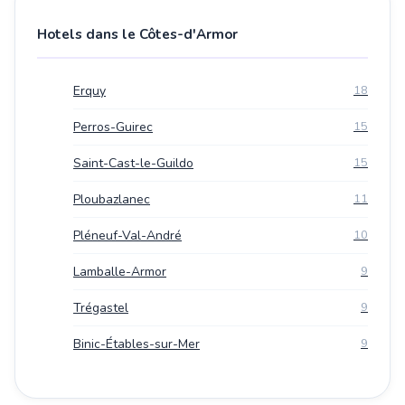
Hotels dans le Côtes-d'Armor
Erquy
18
Perros-Guirec
15
Saint-Cast-le-Guildo
15
Ploubazlanec
11
Pléneuf-Val-André
10
Lamballe-Armor
9
Trégastel
9
Binic-Étables-sur-Mer
9