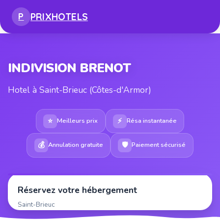
PRIX
HOTELS
P
INDIVISION BRENOT
Hotel à Saint-Brieuc (Côtes-d'Armor)
⭐
⚡
Meilleurs prix
Résa instantanée
💰
🛡
Annulation gratuite
Paiement sécurisé
Réservez votre hébergement
Saint-Brieuc