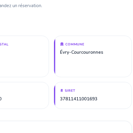
andez un réservation.
STAL
🏛️ COMMUNE
Évry-Courcouronnes
📄 SIRET
0
37811411001693