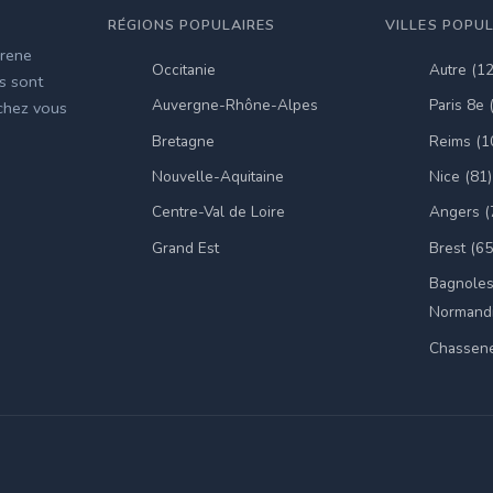
RÉGIONS POPULAIRES
VILLES POPU
irene
Occitanie
Autre (1
es sont
Auvergne-Rhône-Alpes
Paris 8e 
 chez vous
Bretagne
Reims (1
Nouvelle-Aquitaine
Nice (81)
Centre-Val de Loire
Angers (
Grand Est
Brest (65
Bagnoles
Normandi
Chassene