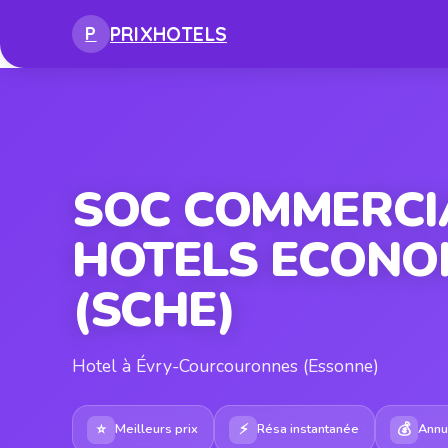
PRIX
HOTELS
P
SOC COMMERCI
HOTELS ECONO
(SCHE)
Hotel à Évry-Courcouronnes (Essonne)
⭐
⚡
💰
Meilleurs prix
Résa instantanée
Annul