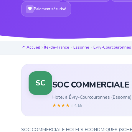
🛡
Paiement sécurisé
Accueil
Île-de-France
Essonne
Évry-Courcouronnes
SC
SOC COMMERCIALE 
Hotel à Évry-Courcouronnes (Essonne)
★
★
★
★
☆
4.1/5
SOC COMMERCIALE HOTELS ECONOMIQUES (SCHE) est un