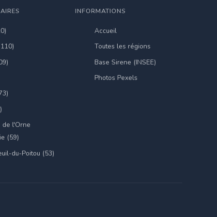
LAIRES
INFORMATIONS
20)
Accueil
(110)
Toutes les régions
09)
Base Sirene (INSEE)
Photos Pexels
73)
)
 de l'Orne
e (59)
uil-du-Poitou (53)