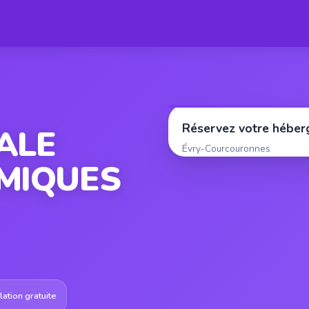
Réservez votre hébe
ALE
Évry-Courcouronnes
MIQUES
ation gratuite