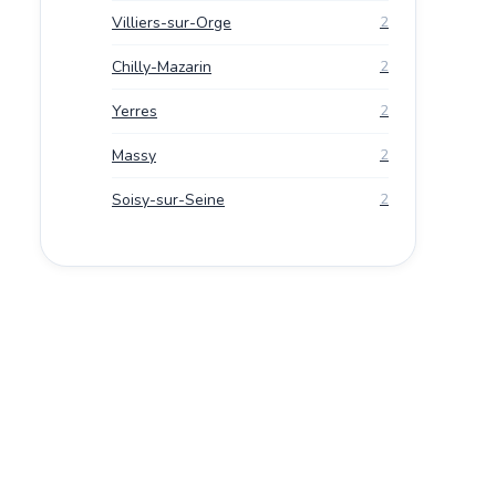
Villiers-sur-Orge
2
Chilly-Mazarin
2
Yerres
2
Massy
2
Soisy-sur-Seine
2