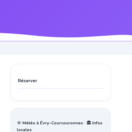
Réserver
☀️ Météo à Évry-Courcouronnes · 🏛️ Infos
locales