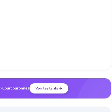
ry-Courcouronnes
Voir les tarifs →