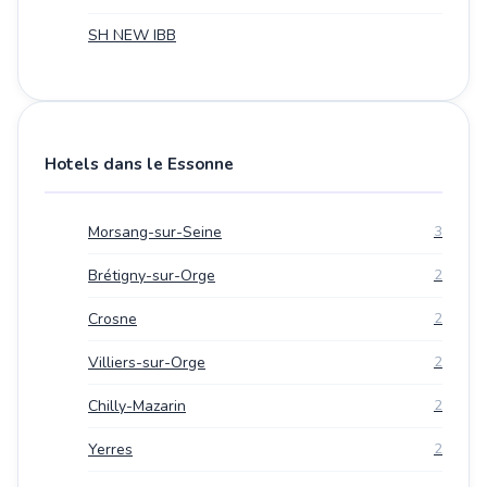
SH NEW IBB
Hotels dans le Essonne
Morsang-sur-Seine
3
Brétigny-sur-Orge
2
Crosne
2
Villiers-sur-Orge
2
Chilly-Mazarin
2
Yerres
2