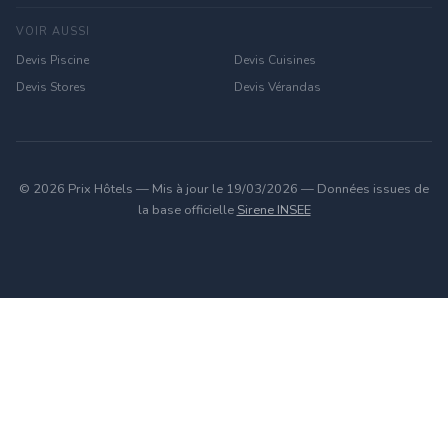
VOIR AUSSI
Devis Piscine
Devis Cuisines
Devis Stores
Devis Vérandas
© 2026 Prix Hôtels — Mis à jour le 19/03/2026 — Données issues de
la base officielle
Sirene INSEE