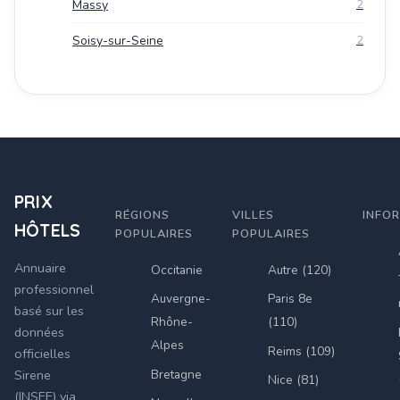
Massy
2
Soisy-sur-Seine
2
PRIX
RÉGIONS
VILLES
INFO
HÔTELS
POPULAIRES
POPULAIRES
Annuaire
Occitanie
Autre (120)
professionnel
Auvergne-
Paris 8e
basé sur les
Rhône-
(110)
données
Alpes
Reims (109)
officielles
Bretagne
Sirene
Nice (81)
(INSEE) via