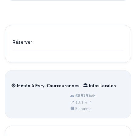
Réserver
☀️ Météo à Évry-Courcouronnes · 🏛️ Infos locales
👥
66 919
hab.
📍 13.1 km²
🏢 Essonne