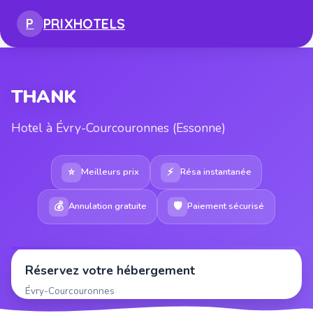
PRIX
HOTELS
P
THANK
Hotel à Évry-Courcouronnes (Essonne)
⭐
⚡
Meilleurs prix
Résa instantanée
💰
🛡
Annulation gratuite
Paiement sécurisé
Réservez votre hébergement
Évry-Courcouronnes