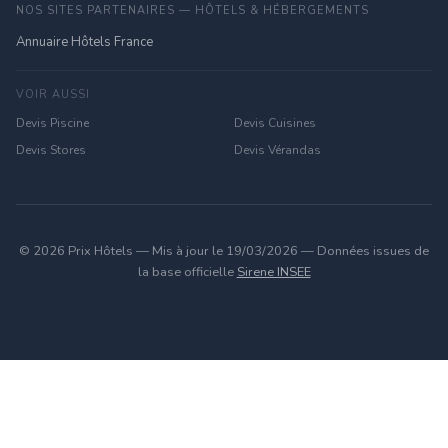
NOS SITES PARTENAIRES — HÔTELS & HÉBERGEMENTS
Annuaire Hôtels France
VOIR AUSSI
Devis Piscine
Devis Cuisines
Devis Stores
Devis Vérandas
© 2026 Prix Hôtels — Mis à jour le 19/03/2026 — Données issues de
la base officielle
Sirene INSEE