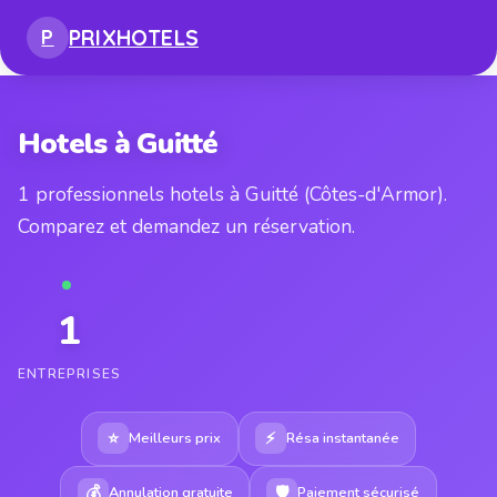
PRIX
HOTELS
P
Hotels à Guitté
1 professionnels hotels à Guitté (Côtes-d'Armor).
Comparez et demandez un réservation.
1
ENTREPRISES
⭐
⚡
Meilleurs prix
Résa instantanée
💰
🛡
Annulation gratuite
Paiement sécurisé