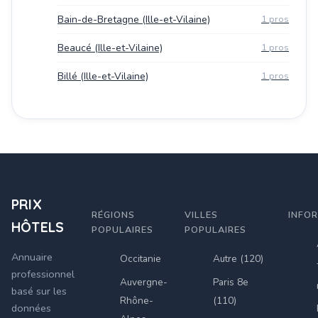
Bain-de-Bretagne (Ille-et-Vilaine)
1 pros
Beaucé (Ille-et-Vilaine)
1 pros
Billé (Ille-et-Vilaine)
1 pros
PRIX
RÉGIONS
VILLES
INFO
HÔTELS
POPULAIRES
POPULAIRES
Annuaire
Occitanie
Autre (120)
professionnel
Auvergne-
Paris 8e
basé sur les
Rhône-
(110)
données