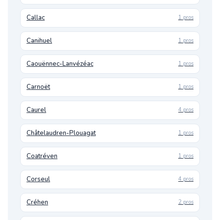
Callac
1 pros
Canihuel
1 pros
Caouënnec-Lanvézéac
1 pros
Carnoët
1 pros
Caurel
4 pros
Châtelaudren-Plouagat
1 pros
Coatréven
1 pros
Corseul
4 pros
Créhen
2 pros