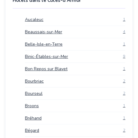
Hotels dans le Côtes-d'Armor
Aucaleuc
1
Beaussais-sur-Mer
4
Belle-Isle-en-Terre
1
Binic-Étables-sur-Mer
9
Bon Repos sur Blavet
1
Bourbriac
2
Bourseul
2
Broons
1
Bréhand
1
Bégard
2