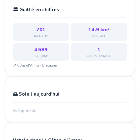
🏛️ Guitté en chiffres
701
14.9 km²
HABITANTS
SURFACE
4 689
1
HAB./KM²
CODES POSTAUX
📍 Côtes-d'Armor · Bretagne
🌅 Soleil aujourd'hui
Indisponible