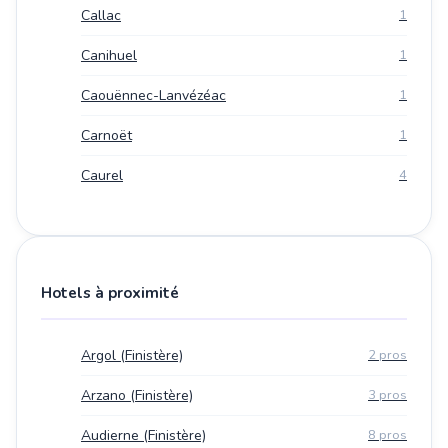
Callac
1
Canihuel
1
Caouënnec-Lanvézéac
1
Carnoët
1
Caurel
4
Hotels à proximité
Argol (Finistère)
2 pros
Arzano (Finistère)
3 pros
Audierne (Finistère)
8 pros