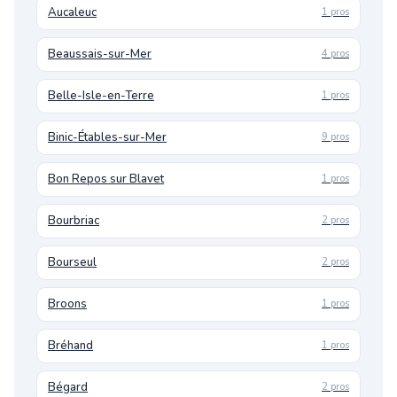
Aucaleuc
1 pros
Beaussais-sur-Mer
4 pros
Belle-Isle-en-Terre
1 pros
Binic-Étables-sur-Mer
9 pros
Bon Repos sur Blavet
1 pros
Bourbriac
2 pros
Bourseul
2 pros
Broons
1 pros
Bréhand
1 pros
Bégard
2 pros