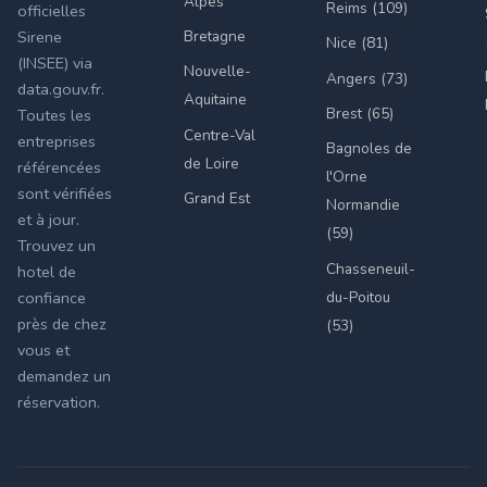
Alpes
Reims (109)
officielles
Bretagne
Sirene
Nice (81)
(INSEE) via
Nouvelle-
Angers (73)
data.gouv.fr.
Aquitaine
Brest (65)
Toutes les
Centre-Val
entreprises
Bagnoles de
de Loire
référencées
l'Orne
sont vérifiées
Grand Est
Normandie
et à jour.
(59)
Trouvez un
Chasseneuil-
hotel de
du-Poitou
confiance
près de chez
(53)
vous et
demandez un
réservation.