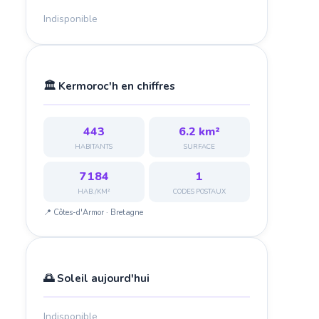
Indisponible
🏛️ Kermoroc'h en chiffres
443
6.2 km²
HABITANTS
SURFACE
7 184
1
HAB./KM²
CODES POSTAUX
📍 Côtes-d'Armor · Bretagne
🌅 Soleil aujourd'hui
Indisponible