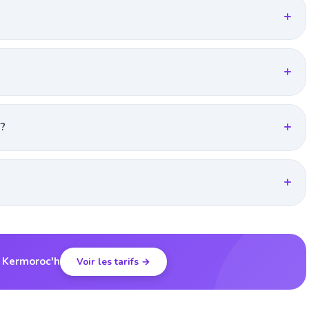
 ?
à Kermoroc'h
Voir les tarifs →