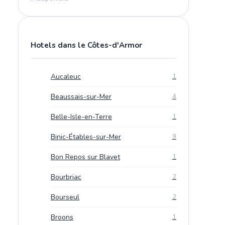
Hotels dans le Côtes-d'Armor
Aucaleuc
1
Beaussais-sur-Mer
4
Belle-Isle-en-Terre
1
Binic-Étables-sur-Mer
9
Bon Repos sur Blavet
1
Bourbriac
2
Bourseul
2
Broons
1