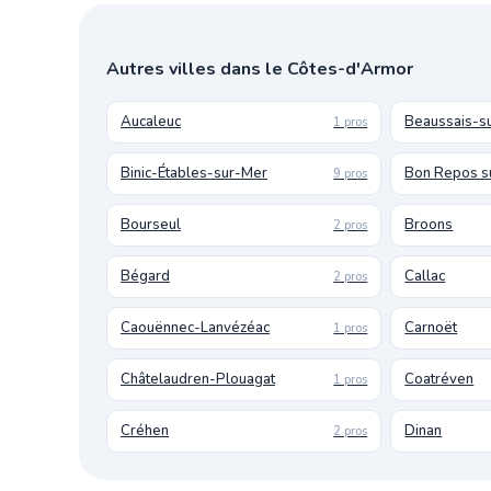
Autres villes dans le Côtes-d'Armor
Aucaleuc
Beaussais-s
1 pros
Binic-Étables-sur-Mer
Bon Repos su
9 pros
Bourseul
Broons
2 pros
Bégard
Callac
2 pros
Caouënnec-Lanvézéac
Carnoët
1 pros
Châtelaudren-Plouagat
Coatréven
1 pros
Créhen
Dinan
2 pros