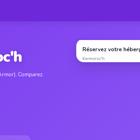
Réservez votre hébe
c'h
Kermoroc'h
'Armor). Comparez