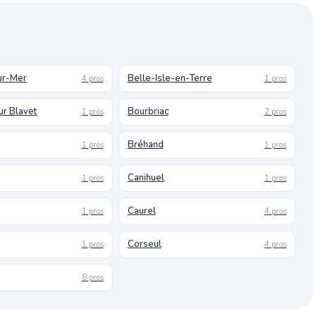
ur-Mer
Belle-Isle-en-Terre
4 pros
1 pros
r Blavet
Bourbriac
1 pros
2 pros
Bréhand
1 pros
1 pros
Canihuel
1 pros
1 pros
Caurel
1 pros
4 pros
Corseul
1 pros
4 pros
8 pros