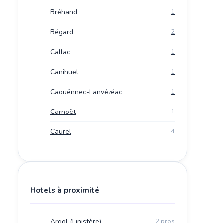
Bréhand
1
Bégard
2
Callac
1
Canihuel
1
Caouënnec-Lanvézéac
1
Carnoët
1
Caurel
4
Hotels à proximité
Argol (Finistère)
2 pros