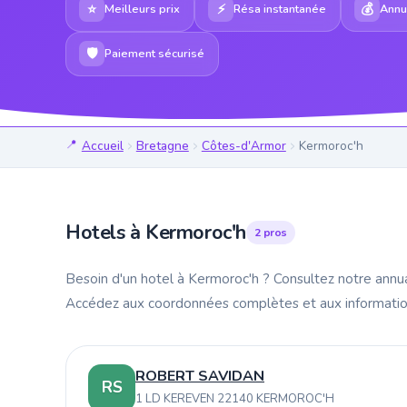
⭐
⚡
💰
Meilleurs prix
Résa instantanée
Annul
🛡
Paiement sécurisé
Accueil
Bretagne
Côtes-d'Armor
Kermoroc'h
Hotels à Kermoroc'h
2 pros
Besoin d'un hotel à Kermoroc'h ? Consultez notre annua
Accédez aux coordonnées complètes et aux information
ROBERT SAVIDAN
RS
1 LD KEREVEN 22140 KERMOROC'H