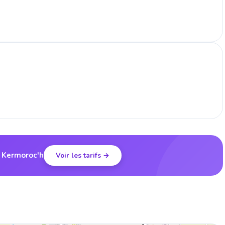
à Kermoroc'h
Voir les tarifs →