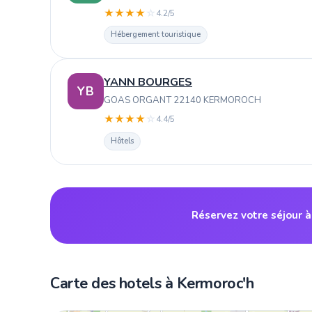
★
★
★
★
☆
4.2/5
Hébergement touristique
YANN BOURGES
YB
GOAS ORGANT 22140 KERMOROCH
★
★
★
★
☆
4.4/5
Hôtels
Réservez votre séjour 
Carte des hotels à Kermoroc'h