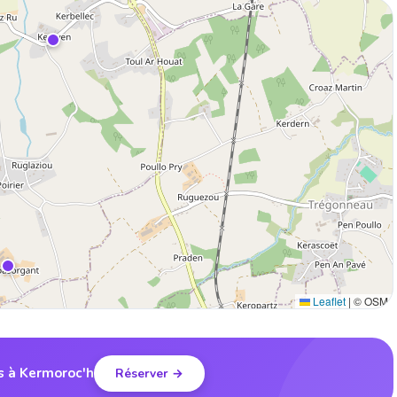
Leaflet
|
© OSM
is à Kermoroc'h
Réserver →