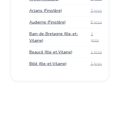
Arzano (Finistère)
3 pros
Audierne (Finistère)
8 pros
Bain-de-Bretagne (Ille-et-
1
pros
Vilaine)
Beaucé (Ille-et-Vilaine)
1 pros
Billé (Ille-et-Vilaine)
1 pros