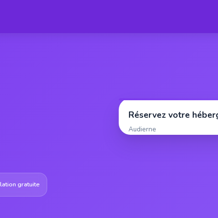
Réservez votre hébe
Audierne
ation gratuite