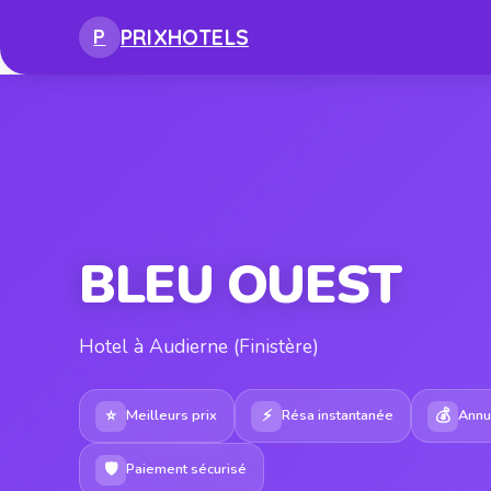
PRIX
HOTELS
P
BLEU OUEST
Hotel à Audierne (Finistère)
⭐
⚡
💰
Meilleurs prix
Résa instantanée
Annul
🛡
Paiement sécurisé