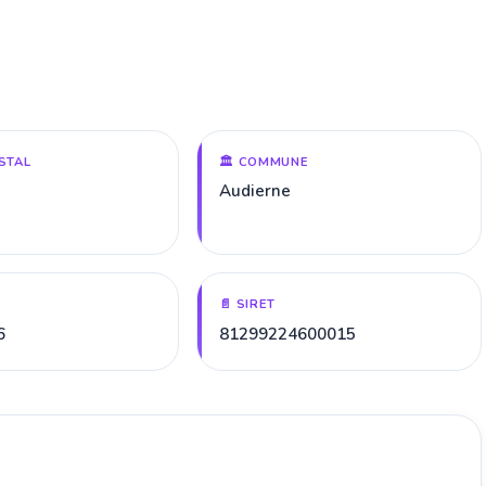
STAL
🏛️ COMMUNE
Audierne
📄 SIRET
6
81299224600015