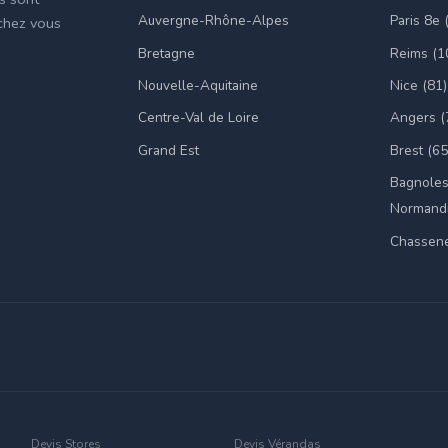
Auvergne-Rhône-Alpes
Paris 8e 
 chez vous
Bretagne
Reims (1
Nouvelle-Aquitaine
Nice (81)
Centre-Val de Loire
Angers (
Grand Est
Brest (65
Bagnoles
Normandi
Chassene
Devis Stores
Devis Vérandas