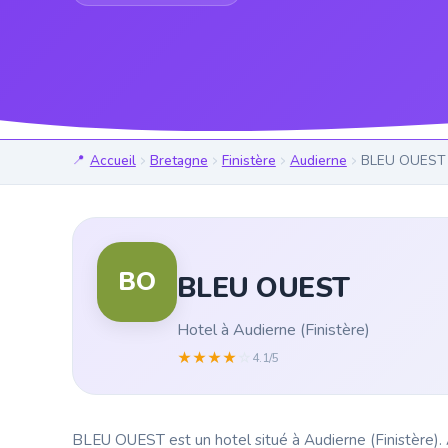
Accueil
Bretagne
Finistère
Audierne
BLEU OUEST
BO
BLEU OUEST
Hotel à Audierne (Finistère)
★
★
★
★
☆
4.1/5
BLEU OUEST est un hotel situé à Audierne (Finistère). A