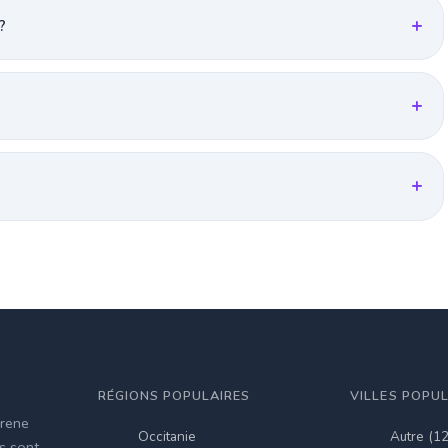
?
RÉGIONS POPULAIRES
VILLES POPU
irene
Occitanie
Autre (1
es sont