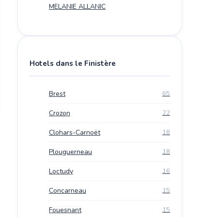
MELANIE ALLANIC
Hotels dans le Finistère
Brest
65
Crozon
22
Clohars-Carnoët
18
Plouguerneau
18
Loctudy
16
Concarneau
15
Fouesnant
15