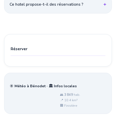
Ce hotel propose-t-il des réservations ?
Réserver
☀️ Météo à Bénodet · 🏛️ Infos locales
👥
3 849
hab.
📍 10.4 km²
🏢 Finistère