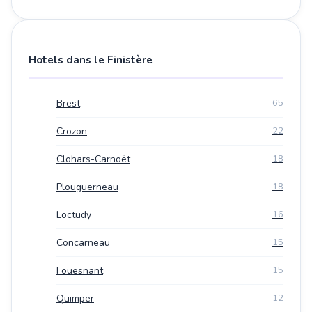
Hotels dans le Finistère
Brest
65
Crozon
22
Clohars-Carnoët
18
Plouguerneau
18
Loctudy
16
Concarneau
15
Fouesnant
15
Quimper
12