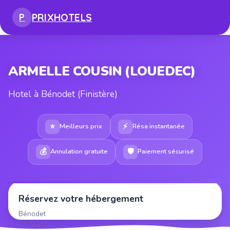
PRIX
HOTELS
P
ARMELLE COUSIN (LOUEDEC)
Hotel à Bénodet (Finistère)
⭐
⚡
Meilleurs prix
Résa instantanée
💰
🛡
Annulation gratuite
Paiement sécurisé
Réservez votre hébergement
Bénodet