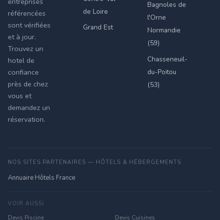
entreprises
Bagnoles de
de Loire
référencées
l'Orne
sont vérifiées
Grand Est
Normandie
et à jour.
(59)
Trouvez un
Chasseneuil-
hotel de
du-Poitou
confiance
près de chez
(53)
vous et
demandez un
réservation.
NOS SITES PARTENAIRES — HÔTELS & HÉBERGEMENTS
Annuaire Hôtels France
VOIR AUSSI
Devis Piscine
Devis Cuisines