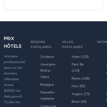
PRIX
RÉGIONS
VILLES
INFO
HÔTELS
POPULAIRES
POPULAIRES
Annuaire
Occitanie
Autre (120)
professionnel
Auvergne-
Paris 8e
basé sur les
Rhône-
(110)
données
Alpes
Reims (109)
officielles
Bretagne
Sirene
Nice (81)
(INSEE) via
Nouvelle-
Angers (73)
data.gouv.fr.
Aquitaine
Brest (65)
Toutes les
Centre-Val