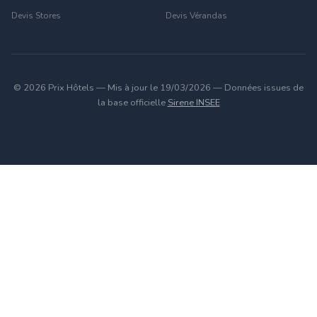
Devis Stores
Devis Vérandas
© 2026 Prix Hôtels — Mis à jour le 19/03/2026 — Données issues de
la base officielle
Sirene INSEE