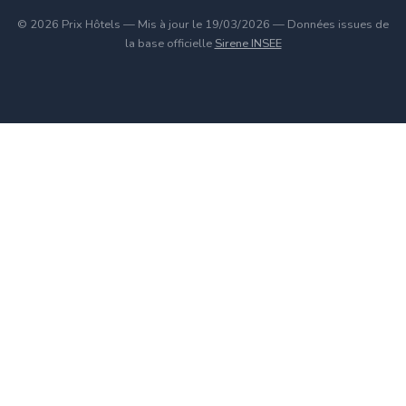
© 2026 Prix Hôtels — Mis à jour le 19/03/2026 — Données issues de
la base officielle
Sirene INSEE