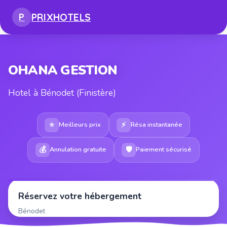
PRIX
HOTELS
P
OHANA GESTION
Hotel à Bénodet (Finistère)
⭐
⚡
Meilleurs prix
Résa instantanée
💰
🛡
Annulation gratuite
Paiement sécurisé
Réservez votre hébergement
Bénodet