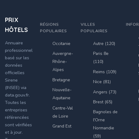
PRIX
RÉGIONS
VILLES
INFO
HÔTELS
POPULAIRES
POPULAIRES
Annuaire
Occitanie
Autre (120)
professionnel
Auvergne-
Paris 8e
basé sur les
Rhône-
(110)
données
Alpes
Reims (109)
officielles
Bretagne
Sirene
Nice (81)
(INSEE) via
Nouvelle-
Angers (73)
data.gouv.fr.
Aquitaine
Brest (65)
Toutes les
Centre-Val
entreprises
Bagnoles de
de Loire
référencées
l'Orne
sont vérifiées
Grand Est
Normandie
et à jour.
(59)