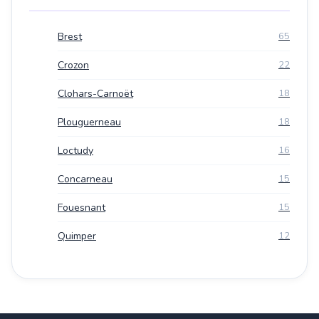
Brest
65
Crozon
22
Clohars-Carnoët
18
Plouguerneau
18
Loctudy
16
Concarneau
15
Fouesnant
15
Quimper
12