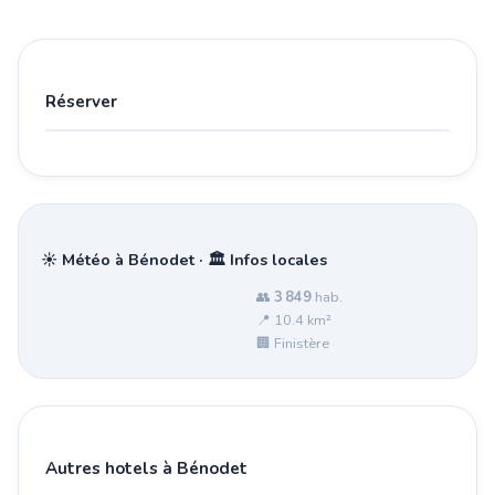
Réserver
☀️ Météo à Bénodet · 🏛️ Infos locales
👥
3 849
hab.
📍 10.4 km²
🏢 Finistère
Autres hotels à Bénodet