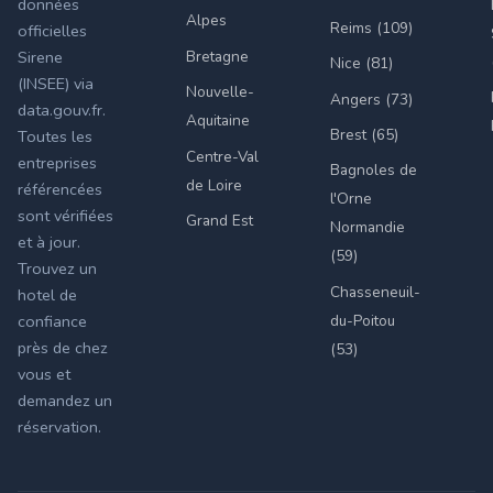
données
Alpes
Reims (109)
officielles
Bretagne
Sirene
Nice (81)
(INSEE) via
Nouvelle-
Angers (73)
data.gouv.fr.
Aquitaine
Brest (65)
Toutes les
Centre-Val
entreprises
Bagnoles de
de Loire
référencées
l'Orne
sont vérifiées
Grand Est
Normandie
et à jour.
(59)
Trouvez un
Chasseneuil-
hotel de
du-Poitou
confiance
près de chez
(53)
vous et
demandez un
réservation.