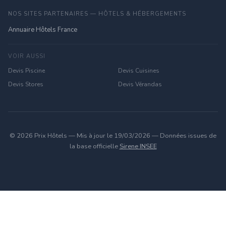
NOS SITES PARTENAIRES — HÔTELS & HÉBERGEMENTS
Annuaire Hôtels France
VOIR AUSSI
Devis Piscine
Devis Cuisines
Devis Stores
Devis Vérandas
© 2026 Prix Hôtels — Mis à jour le 19/03/2026 — Données issues de
la base officielle
Sirene INSEE