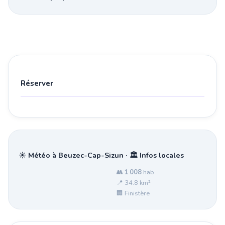
Réserver
☀️ Météo à Beuzec-Cap-Sizun · 🏛️ Infos locales
👥
1 008
hab.
📍 34.8 km²
🏢 Finistère