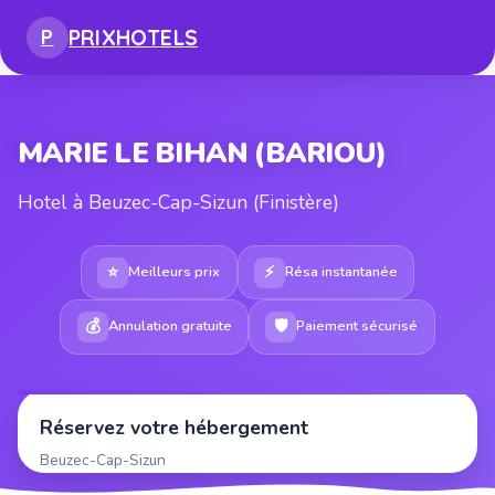
PRIX
HOTELS
P
MARIE LE BIHAN (BARIOU)
Hotel à Beuzec-Cap-Sizun (Finistère)
⭐
⚡
Meilleurs prix
Résa instantanée
💰
🛡
Annulation gratuite
Paiement sécurisé
Réservez votre hébergement
Beuzec-Cap-Sizun