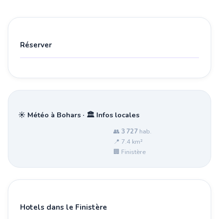
Réserver
☀️ Météo à Bohars · 🏛️ Infos locales
👥
3 727
hab.
📍 7.4 km²
🏢 Finistère
Hotels dans le Finistère