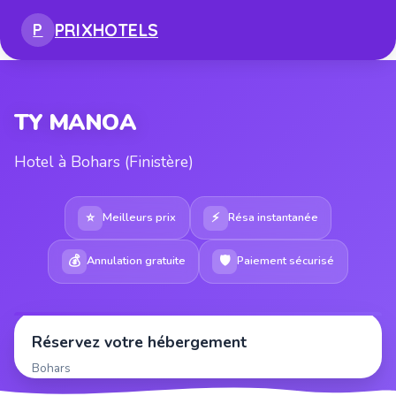
PRIX
HOTELS
P
TY MANOA
Hotel à Bohars (Finistère)
⭐
⚡
Meilleurs prix
Résa instantanée
💰
🛡
Annulation gratuite
Paiement sécurisé
Réservez votre hébergement
Bohars