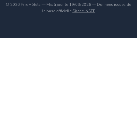
© 2026 Prix Hôtels — Mis à jour le 19/03/2026 — Données issues de
la base officielle
Sirene INSEE