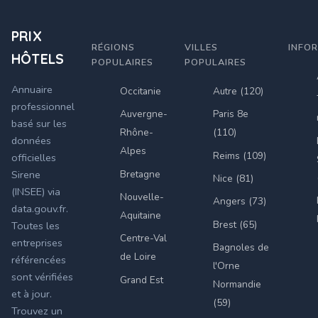
PRIX
RÉGIONS
VILLES
INFO
HÔTELS
POPULAIRES
POPULAIRES
Annuaire
Occitanie
Autre (120)
professionnel
Auvergne-
Paris 8e
basé sur les
Rhône-
(110)
données
Alpes
Reims (109)
officielles
Bretagne
Sirene
Nice (81)
(INSEE) via
Nouvelle-
Angers (73)
data.gouv.fr.
Aquitaine
Brest (65)
Toutes les
Centre-Val
entreprises
Bagnoles de
de Loire
référencées
l'Orne
sont vérifiées
Grand Est
Normandie
et à jour.
(59)
Trouvez un