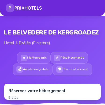
PRIX
HOTELS
P
LE BELVEDERE DE KERGROADEZ
Hotel à Brélès (Finistère)
⭐
⚡
Meilleurs prix
Résa instantanée
💰
🛡
Annulation gratuite
Paiement sécurisé
Réservez votre hébergement
Brélès