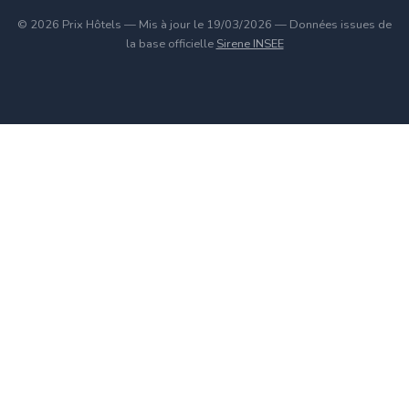
© 2026 Prix Hôtels — Mis à jour le 19/03/2026 — Données issues de
la base officielle
Sirene INSEE