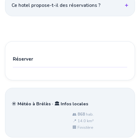
Ce hotel propose-t-il des réservations ?
Réserver
☀️ Météo à Brélès · 🏛️ Infos locales
👥
868
hab.
📍 14.0 km²
🏢 Finistère