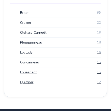
Brest
65
Crozon
22
Clohars-Carnoët
18
Plouguerneau
18
Loctudy
16
Concarneau
15
Fouesnant
15
Quimper
12