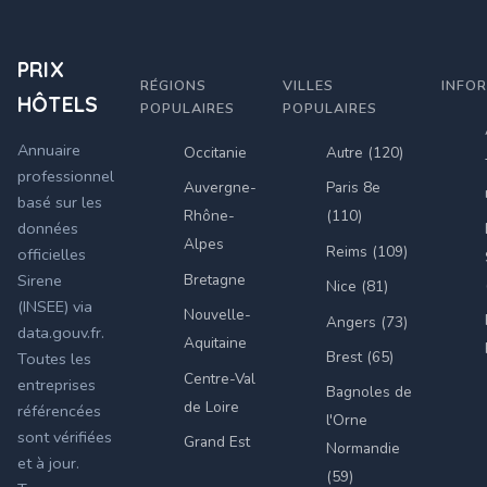
PRIX
RÉGIONS
VILLES
INFO
HÔTELS
POPULAIRES
POPULAIRES
Annuaire
Occitanie
Autre (120)
professionnel
Auvergne-
Paris 8e
basé sur les
Rhône-
(110)
données
Alpes
Reims (109)
officielles
Bretagne
Sirene
Nice (81)
(INSEE) via
Nouvelle-
Angers (73)
data.gouv.fr.
Aquitaine
Brest (65)
Toutes les
Centre-Val
entreprises
Bagnoles de
de Loire
référencées
l'Orne
sont vérifiées
Grand Est
Normandie
et à jour.
(59)