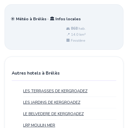
☀️ Météo à Brélès · 🏛️ Infos locales
👥
868
hab.
📍 14.0 km²
🏢 Finistère
Autres hotels à Brélès
LES TERRASSES DE KERGROADEZ
LES JARDINS DE KERGROADEZ
LE BELVEDERE DE KERGROADEZ
LRP MOULIN MER