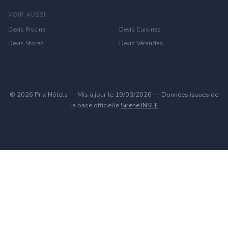
VOIR AUSSI
Devis Piscine
Devis Cuisines
Devis Stores
Devis Vérandas
© 2026 Prix Hôtels — Mis à jour le 19/03/2026 — Données issues de
la base officielle
Sirene INSEE