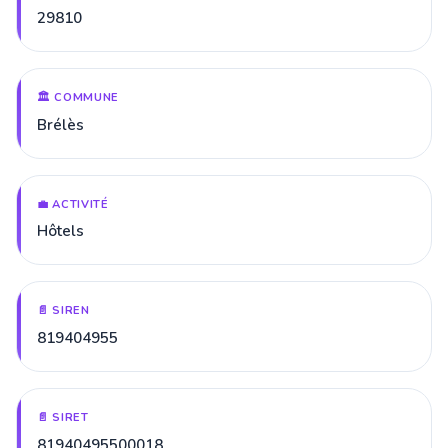
29810
🏛️ COMMUNE
Brélès
💼 ACTIVITÉ
Hôtels
📄 SIREN
819404955
📄 SIRET
81940495500018