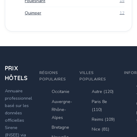
Fouesnant
15
Quimper
12
PRIX
RÉGIONS
VILLES
INFO
HÔTELS
POPULAIRES
POPULAIRES
Annuaire
Occitanie
Autre (120)
professionnel
Auvergne-
Paris 8e
basé sur les
Rhône-
(110)
données
Alpes
Reims (109)
officielles
Bretagne
Sirene
Nice (81)
(INSEE) via