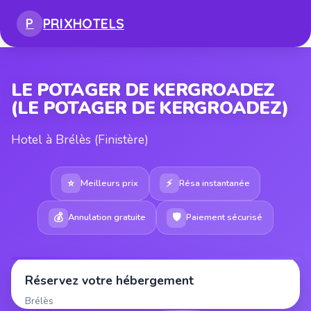
PRIX
HOTELS
P
LE POTAGER DE KERGROADEZ
(LE POTAGER DE KERGROADEZ)
Hotel à Brélès (Finistère)
⭐
⚡
Meilleurs prix
Résa instantanée
💰
🛡
Annulation gratuite
Paiement sécurisé
Réservez votre hébergement
Brélès