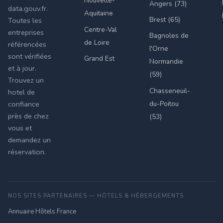
Nouvelle-
Angers (73)
data.gouv.fr.
Aquitaine
Brest (65)
Toutes les
Centre-Val
entreprises
Bagnoles de
de Loire
référencées
l'Orne
sont vérifiées
Grand Est
Normandie
et à jour.
(59)
Trouvez un
Chasseneuil-
hotel de
du-Poitou
confiance
près de chez
(53)
vous et
demandez un
réservation.
NOS SITES PARTENAIRES — HÔTELS & HÉBERGEMENTS
Annuaire Hôtels France