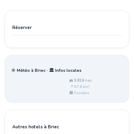
Réserver
☀️ Météo à Briec · 🏛️ Infos locales
👥
5 816
hab.
📍 67.6 km²
🏢 Finistère
Autres hotels à Briec