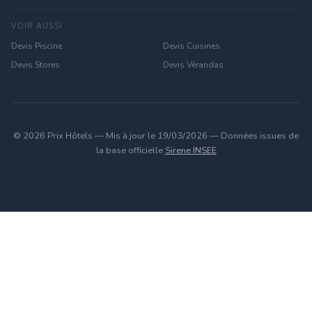
VOIR AUSSI
Devis Piscine
Devis Cuisines
Devis Stores
Devis Vérandas
© 2026 Prix Hôtels — Mis à jour le 19/03/2026 — Données issues de
la base officielle
Sirene INSEE