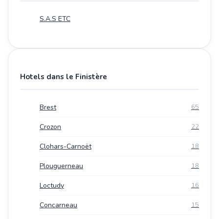
S.A.S ETC
Hotels dans le Finistère
Brest
65
Crozon
22
Clohars-Carnoët
18
Plouguerneau
18
Loctudy
16
Concarneau
15