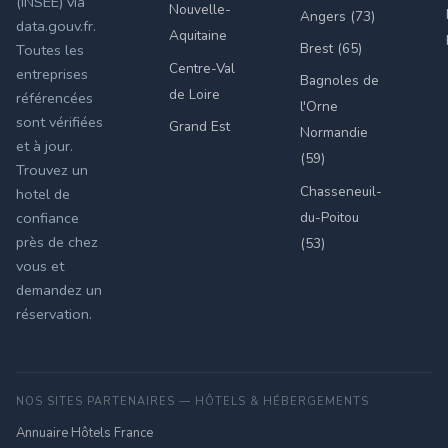
(INSEE) via
Nouvelle-
Angers (73)
data.gouv.fr.
Aquitaine
Brest (65)
Toutes les
Centre-Val
entreprises
Bagnoles de
de Loire
référencées
l'Orne
sont vérifiées
Grand Est
Normandie
et à jour.
(59)
Trouvez un
Chasseneuil-
hotel de
du-Poitou
confiance
près de chez
(53)
vous et
demandez un
réservation.
NOS SITES PARTENAIRES — HÔTELS & HÉBERGEMENTS
Annuaire Hôtels France