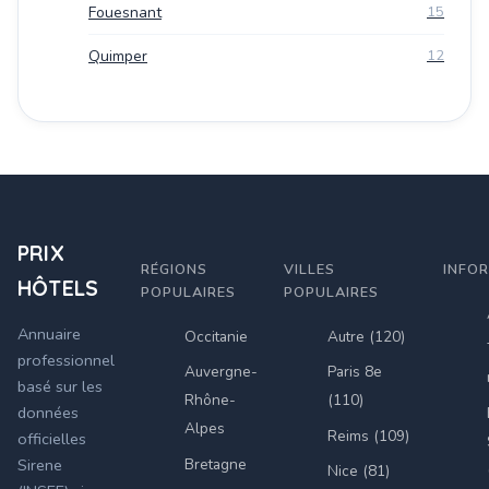
Fouesnant
15
Quimper
12
PRIX
RÉGIONS
VILLES
INFO
HÔTELS
POPULAIRES
POPULAIRES
Annuaire
Occitanie
Autre (120)
professionnel
Auvergne-
Paris 8e
basé sur les
Rhône-
(110)
données
Alpes
Reims (109)
officielles
Bretagne
Sirene
Nice (81)