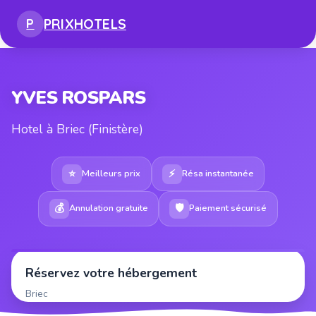
PRIX
HOTELS
P
YVES ROSPARS
Hotel à Briec (Finistère)
⭐
⚡
Meilleurs prix
Résa instantanée
💰
🛡
Annulation gratuite
Paiement sécurisé
Réservez votre hébergement
Briec