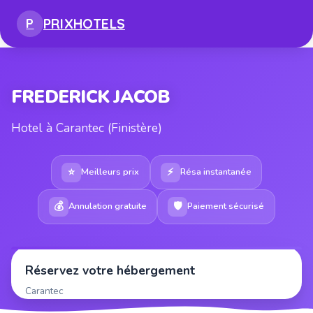
PRIX
HOTELS
P
FREDERICK JACOB
Hotel à Carantec (Finistère)
⭐
⚡
Meilleurs prix
Résa instantanée
💰
🛡
Annulation gratuite
Paiement sécurisé
Réservez votre hébergement
Carantec