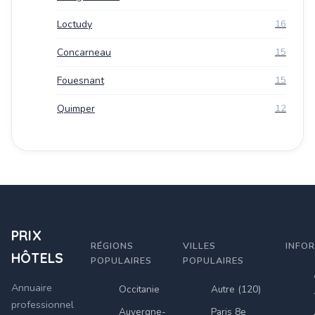
Loctudy
16
Concarneau
15
Fouesnant
15
Quimper
12
PRIX
RÉGIONS
VILLES
INFO
HÔTELS
POPULAIRES
POPULAIRES
Annuaire
Occitanie
Autre (120)
professionnel
Auvergne-
Paris 8e