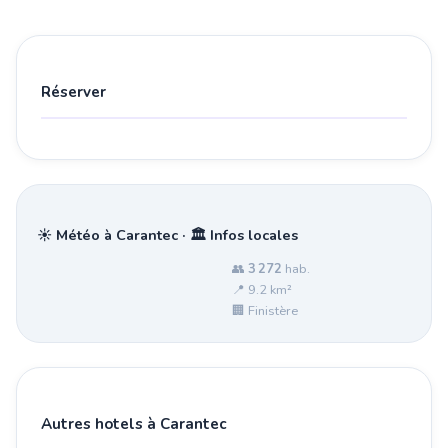
Réserver
☀️ Météo à Carantec · 🏛️ Infos locales
👥
3 272
hab.
📍 9.2 km²
🏢 Finistère
Autres hotels à Carantec