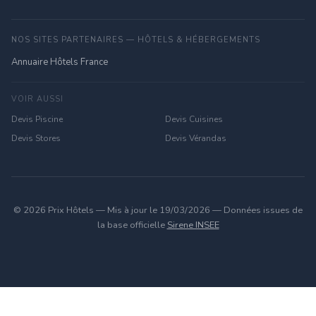
NOS SITES PARTENAIRES — HÔTELS & HÉBERGEMENTS
Annuaire Hôtels France
VOIR AUSSI
Devis Piscine
Devis Cuisines
Devis Stores
Devis Vérandas
© 2026 Prix Hôtels — Mis à jour le 19/03/2026 — Données issues de
la base officielle
Sirene INSEE