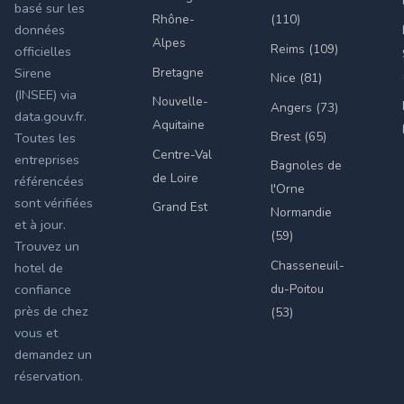
basé sur les
Rhône-
(110)
données
Alpes
Reims (109)
officielles
Bretagne
Sirene
Nice (81)
(INSEE) via
Nouvelle-
Angers (73)
data.gouv.fr.
Aquitaine
Brest (65)
Toutes les
Centre-Val
entreprises
Bagnoles de
de Loire
référencées
l'Orne
sont vérifiées
Grand Est
Normandie
et à jour.
(59)
Trouvez un
Chasseneuil-
hotel de
du-Poitou
confiance
près de chez
(53)
vous et
demandez un
réservation.