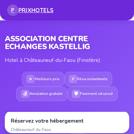
PRIX
HOTELS
P
ASSOCIATION CENTRE
ECHANGES KASTELLIG
Hotel à Châteauneuf-du-Faou (Finistère)
⭐
⚡
Meilleurs prix
Résa instantanée
💰
🛡
Annulation gratuite
Paiement sécurisé
Réservez votre hébergement
Châteauneuf-du-Faou