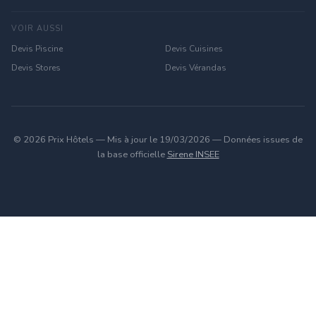
VOIR AUSSI
Devis Piscine
Devis Cuisines
Devis Stores
Devis Vérandas
© 2026 Prix Hôtels — Mis à jour le 19/03/2026 — Données issues de
la base officielle
Sirene INSEE