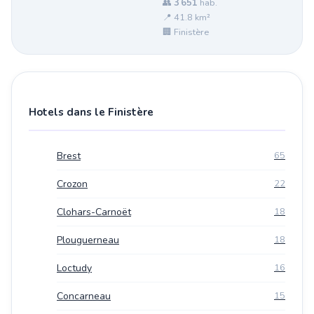
👥
3 651
hab.
📍 41.8 km²
🏢 Finistère
Hotels dans le Finistère
Brest
65
Crozon
22
Clohars-Carnoët
18
Plouguerneau
18
Loctudy
16
Concarneau
15