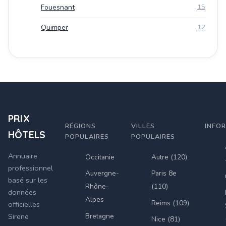
Fouesnant
15
Quimper
12
PRIX
RÉGIONS
VILLES
INFO
HÔTELS
POPULAIRES
POPULAIRES
Annuaire
Occitanie
Autre (120)
professionnel
Auvergne-
Paris 8e
basé sur les
Rhône-
(110)
données
Alpes
Reims (109)
officielles
Bretagne
Sirene
Nice (81)