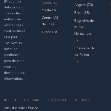
(INSEE) via
Nouvelle-
Angers (73)
data.gouv.fr.
Aquitaine
Brest (65)
Toutes les
Centre-Val
entreprises
Bagnoles de
de Loire
référencées
l'Orne
sont vérifiées
Grand Est
Normandie
et à jour.
(59)
Trouvez un
Chasseneuil-
hotel de
du-Poitou
confiance
près de chez
(53)
vous et
demandez un
réservation.
NOS SITES PARTENAIRES — HÔTELS & HÉBERGEMENTS
Annuaire Hôtels France