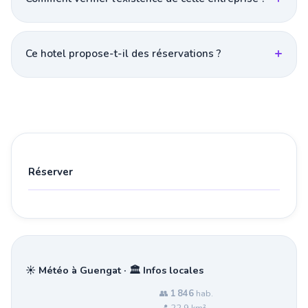
Ce hotel propose-t-il des réservations ?
Réserver
☀️ Météo à Guengat · 🏛️ Infos locales
👥
1 846
hab.