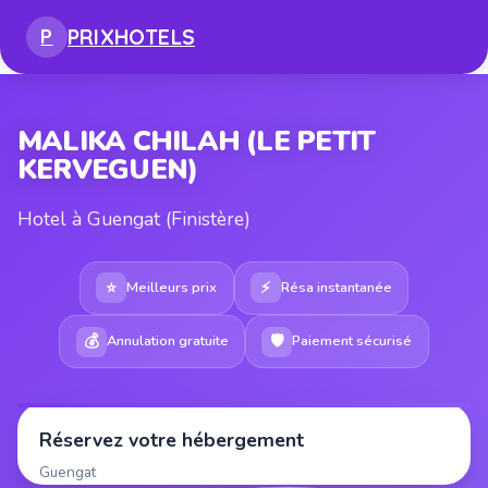
PRIX
HOTELS
P
MALIKA CHILAH (LE PETIT
KERVEGUEN)
Hotel à Guengat (Finistère)
⭐
⚡
Meilleurs prix
Résa instantanée
💰
🛡
Annulation gratuite
Paiement sécurisé
Réservez votre hébergement
Guengat