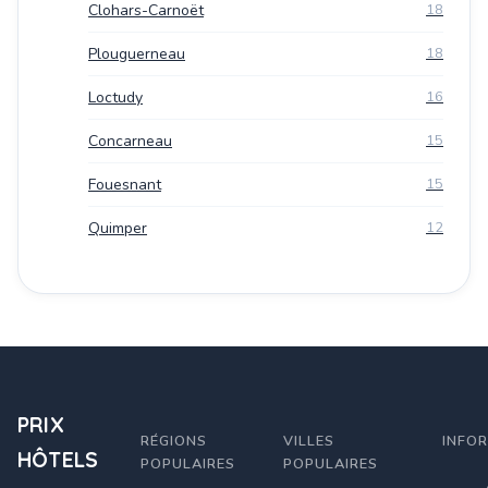
Clohars-Carnoët
18
Plouguerneau
18
Loctudy
16
Concarneau
15
Fouesnant
15
Quimper
12
PRIX
RÉGIONS
VILLES
INFO
HÔTELS
POPULAIRES
POPULAIRES