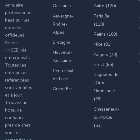
Annuaire
Occitanie
Autre (120)
professionnel
Auvergne-
Paris 8e
basé sur les
Rhône-
(110)
données
Alpes
Reims (109)
officielles
Bretagne
Sirene
Nice (81)
(INSEE) via
Nouvelle-
Angers (73)
data.gouv.fr.
Aquitaine
Brest (65)
Toutes les
Centre-Val
entreprises
Bagnoles de
de Loire
référencées
l'Orne
sont vérifiées
Grand Est
Normandie
et à jour.
(59)
Trouvez un
Chasseneuil-
hotel de
du-Poitou
confiance
près de chez
(53)
vous et