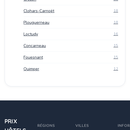
Clohars-Carnoët
18
Plouguerneau
18
Loctudy
16
Concarneau
15
Fouesnant
15
Quimper
12
PRIX
RÉGIONS
VILLES
INFO