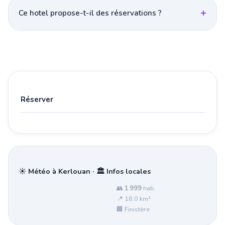
Ce hotel propose-t-il des réservations ?
Réserver
☀️ Météo à Kerlouan · 🏛️ Infos locales
👥
1 999
hab.
📍 18.0 km²
🏢 Finistère