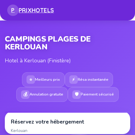
PRIX
HOTELS
P
CAMPINGS PLAGES DE
KERLOUAN
Hotel à Kerlouan (Finistère)
⭐
⚡
Meilleurs prix
Résa instantanée
💰
🛡
Annulation gratuite
Paiement sécurisé
Réservez votre hébergement
Kerlouan