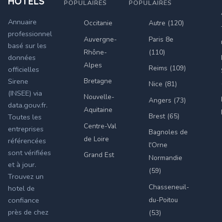
HÔTELS
POPULAIRES
POPULAIRES
Annuaire
Occitanie
Autre (120)
professionnel
Auvergne-
Paris 8e
basé sur les
Rhône-
(110)
données
Alpes
Reims (109)
officielles
Bretagne
Sirene
Nice (81)
(INSEE) via
Nouvelle-
Angers (73)
data.gouv.fr.
Aquitaine
Brest (65)
Toutes les
Centre-Val
entreprises
Bagnoles de
de Loire
référencées
l'Orne
sont vérifiées
Grand Est
Normandie
et à jour.
(59)
Trouvez un
Chasseneuil-
hotel de
du-Poitou
confiance
près de chez
(53)