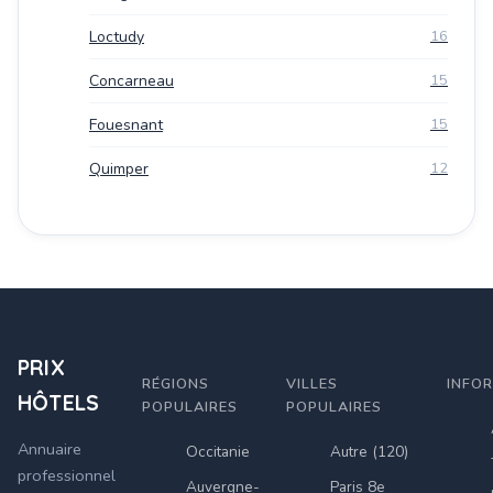
Loctudy
16
Concarneau
15
Fouesnant
15
Quimper
12
PRIX
RÉGIONS
VILLES
INFO
HÔTELS
POPULAIRES
POPULAIRES
Annuaire
Occitanie
Autre (120)
professionnel
Auvergne-
Paris 8e