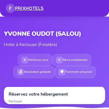
PRIX
HOTELS
P
YVONNE OUDOT (SALOU)
Hotel à Kerlouan (Finistère)
⭐
⚡
Meilleurs prix
Résa instantanée
💰
🛡
Annulation gratuite
Paiement sécurisé
Réservez votre hébergement
Kerlouan