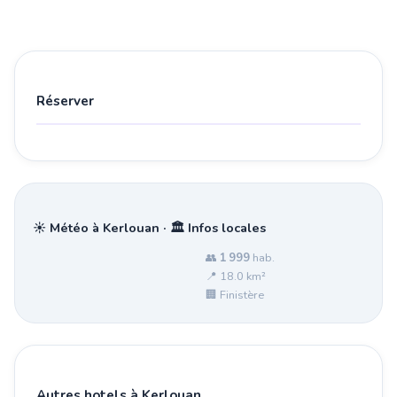
Réserver
☀️ Météo à Kerlouan · 🏛️ Infos locales
👥
1 999
hab.
📍 18.0 km²
🏢 Finistère
Autres hotels à Kerlouan