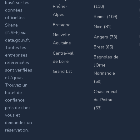
basé sur les
Rhône-
(110)
données
Alpes
Reims (109)
officielles
Bretagne
Sirene
Nice (81)
(INSEE) via
Nouvelle-
Angers (73)
data.gouv.fr.
Aquitaine
Brest (65)
Toutes les
Centre-Val
entreprises
Bagnoles de
de Loire
référencées
l'Orne
sont vérifiées
Grand Est
Normandie
et à jour.
(59)
Trouvez un
Chasseneuil-
hotel de
du-Poitou
confiance
près de chez
(53)
vous et
demandez un
réservation.