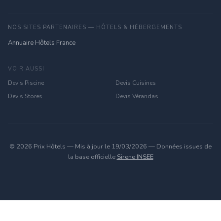
NOS SITES PARTENAIRES — HÔTELS & HÉBERGEMENTS
Annuaire Hôtels France
VOIR AUSSI
Devis Piscine
Devis Cuisines
Devis Stores
Devis Vérandas
© 2026 Prix Hôtels — Mis à jour le 19/03/2026 — Données issues de
la base officielle
Sirene INSEE