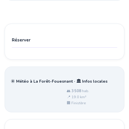
Réserver
☀️ Météo à La Forêt-Fouesnant · 🏛️ Infos locales
👥
3 508
hab.
📍 19.0 km²
🏢 Finistère