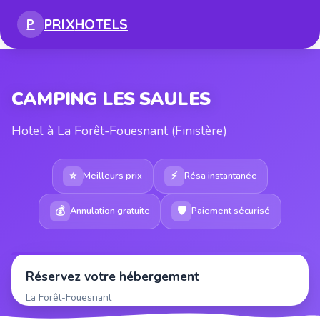
PRIX
HOTELS
P
CAMPING LES SAULES
Hotel à La Forêt-Fouesnant (Finistère)
⭐
⚡
Meilleurs prix
Résa instantanée
💰
🛡
Annulation gratuite
Paiement sécurisé
Réservez votre hébergement
La Forêt-Fouesnant