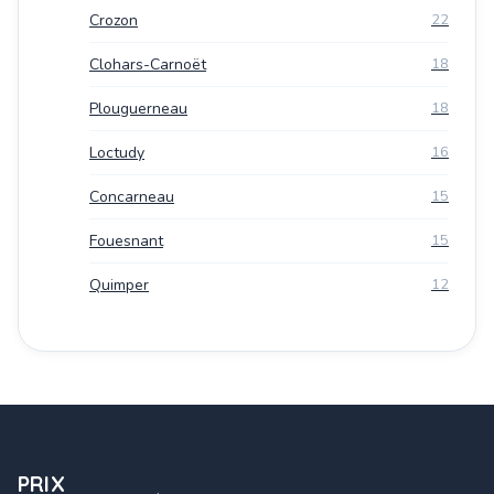
Crozon
22
Clohars-Carnoët
18
Plouguerneau
18
Loctudy
16
Concarneau
15
Fouesnant
15
Quimper
12
PRIX