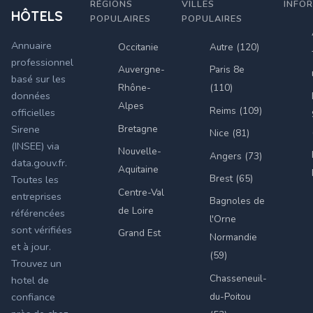
RÉGIONS
VILLES
INFO
HÔTELS
POPULAIRES
POPULAIRES
Annuaire
Occitanie
Autre (120)
professionnel
Auvergne-
Paris 8e
basé sur les
Rhône-
(110)
données
Alpes
Reims (109)
officielles
Bretagne
Sirene
Nice (81)
(INSEE) via
Nouvelle-
Angers (73)
data.gouv.fr.
Aquitaine
Brest (65)
Toutes les
Centre-Val
entreprises
Bagnoles de
de Loire
référencées
l'Orne
sont vérifiées
Grand Est
Normandie
et à jour.
(59)
Trouvez un
Chasseneuil-
hotel de
du-Poitou
confiance